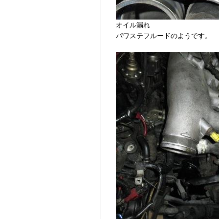
オイル漏れ
パワステフルードのようです。