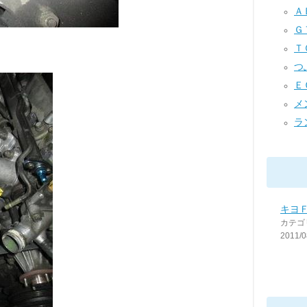
ＡＢ
ＧＴ
ＴＯ
つぶ
ＥＣ
メン
ラン
キヨ
カテゴ
2011/0