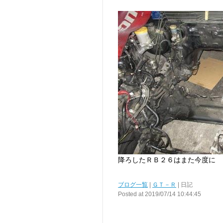
降ろしたＲＢ２６はまた今度に
ブログ一覧
|
ＧＴ－Ｒ
| 日記
Posted at 2019/07/14 10:44:45