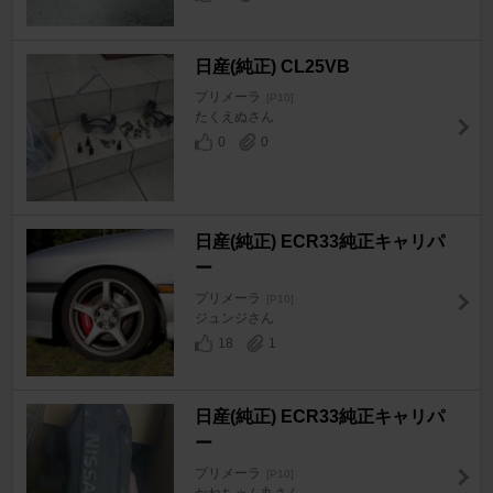
日産(純正) CL25VB
プリメーラ
[P10]
たくえぬさん
0
0
日産(純正) ECR33純正キャリパ
ー
プリメーラ
[P10]
ジュンジさん
18
1
日産(純正) ECR33純正キャリパ
ー
プリメーラ
[P10]
かねちゃん丸さん