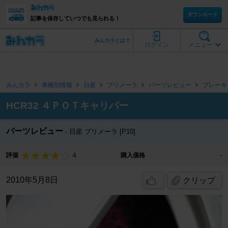
ダウンロード
記事を保存していつでも見られる！
みんカラとは？
ログイン
メニュー
みんカラ
車種別情報
日産
プリメーラ
パーツレビュー
ブレーキ
HCR32 ４ＰＯＴキャリパー
パーツレビュー
日産 プリメーラ [P10]
4
評価
購入価格
-
2010年5月8日
クリップ