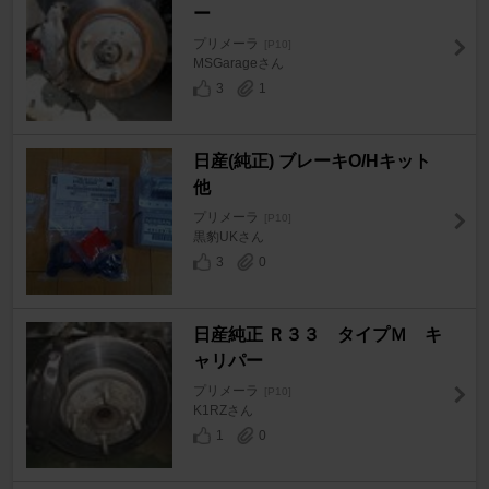
ー
プリメーラ
[P10]
MSGarageさん
3
1
日産(純正) ブレーキO/Hキット
他
プリメーラ
[P10]
黒豹UKさん
3
0
日産純正 Ｒ３３ タイプＭ キ
ャリパー
プリメーラ
[P10]
K1RZさん
1
0