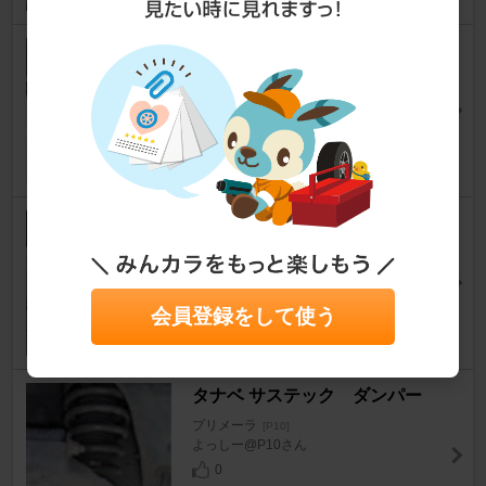
NISMO セラメタC
プリメーラ
[P10]
かねちゃん丸さん
5
PIONEER / carrozzeria CDX-P
1270
プリメーラ
[P10]
じゃりトマさん
会員登録をして使う
5
タナベ サステック ダンパー
プリメーラ
[P10]
よっしー@P10さん
0