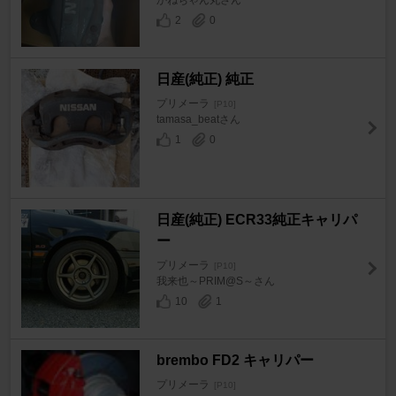
2
0
日産(純正) 純正
プリメーラ
[P10]
tamasa_beatさん
1
0
日産(純正) ECR33純正キャリパ
ー
プリメーラ
[P10]
我来也～PRIM@S～さん
10
1
brembo FD2 キャリパー
プリメーラ
[P10]