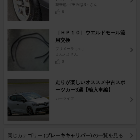
我来也～PRIM@S～さん
6
［ＨＰ１０］ウエルドモール流
用交換
プリメーラ
[P10]
えふえふさん
0
走りが楽しいオススメ中古スポ
ーツカー3選【輸入車編】
カーライフ
同じカテゴリー (
ブレーキキャリパー
) の一覧を見る