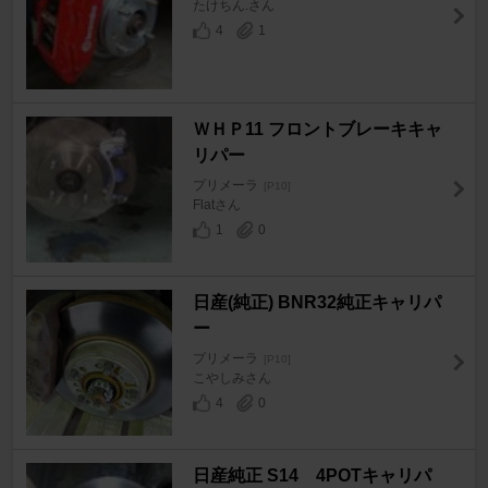
たけちん.さん
4
1
ＷＨＰ11 フロントブレーキキャ
リパー
プリメーラ
[P10]
Flatさん
1
0
日産(純正) BNR32純正キャリパ
ー
プリメーラ
[P10]
こやしみさん
4
0
日産純正 S14 4POTキャリパ