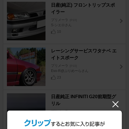
日産(純正) フロントリップスポ
イラー
プリメーラ
[P10]
S-シエロさん
10
レーシングサービスワタナベ エ
イトスポーク
プリメーラ
[P10]
Evo-R@ぷりめーらさん
23
日産純正 INFINITI G20前期型グ
リル
プリメーラ
[P10]
Gunmoさん
0