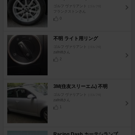
ゴルフ ヴァリアント
[ゴルフ6]
フランクストンさん
0
不明 ライト用リング
ゴルフ ヴァリアント
[ゴルフ6]
zafnittさん
2
3M(住友スリーエム) 不明
ゴルフ ヴァリアント
[ゴルフ6]
zafnittさん
1
Racing Dash カーテシランプ