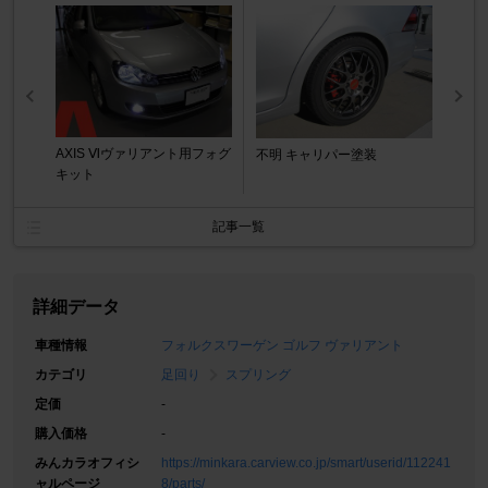
AXIS Ⅵヴァリアント用フォグ
不明 キャリパー塗装
キット
記事一覧
詳細データ
車種情報
フォルクスワーゲン ゴルフ ヴァリアント
カテゴリ
足回り
スプリング
定価
-
購入価格
-
みんカラオフィシ
https://minkara.carview.co.jp/smart/userid/112241
ャルページ
8/parts/