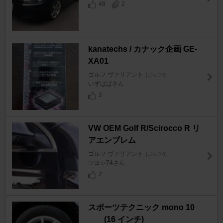
48
2
kanatechs / カナック企画 GE-
XA01
ゴルフ ヴァリアント
[ゴルフ6]
いずぱぱさん
2
VW OEM Golf R/Scirocco R リ
アエンブレム
ゴルフ ヴァリアント
[ゴルフ6]
ツヨシ74さん
2
スポーツテクニック mono 10
(16 インチ)