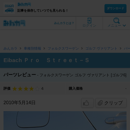
ダウンロード
記事を保存していつでも見られる！
みんカラとは？
ログイン
メニュー
みんカラ
車種別情報
フォルクスワーゲン
ゴルフ ヴァリアント
パ
Eibach Ｐｒｏ Ｓｔｒｅｅｔ－Ｓ
パーツレビュー
フォルクスワーゲン ゴルフ ヴァリアント [ゴルフ6]
4
評価
購入価格
-
2010年5月14日
クリップ