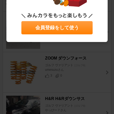
H&R Ｈ＆Ｒスプリング
ゴルフ ヴァリアント
[ゴルフ6]
会員登録をして使う
toxicwaltzさん
3
1
ZOOM ダウンフォース
ゴルフ ヴァリアント
[ゴルフ6]
umesuzuさん
3
0
H&R H&Rダウンサス
ゴルフ ヴァリアント
[ゴルフ6]
やっぴー７さん