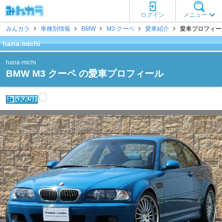
ログイン
メニュー
みんカラ
車種別情報
BMW
M3 クーペ
愛車紹介
愛車プロフィール [
hana-michi
hana-michi
BMW M3 クーペ の愛車プロフィール