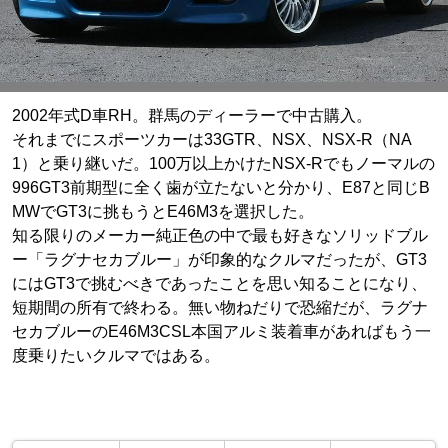
2002年式D車RH。群馬のディーラーで中古購入。
それまでにスポーツカーは33GTR、NSX、NSX-R（NA
1）と乗り継いだ。100万以上かけたNSX-Rでもノーマルの
996GT3前期型に全く歯が立たないと分かり、E87と同じB
MWでGT3に挑もうとE46M3を選択した。
知る限りのメーカー純正色の中で最も好きなソリッドブル
ー「ラグナセカブルー」が印象的なクルマだったが、GT3
にはGT3で挑むべきであったことを思い知ることになり、
短期間の所有で終わる。無い物ねだりで恐縮だが、ラグナ
セカブルーのE46M3CSL本国アルミ装着車があればもう一
度乗りたいクルマではある。