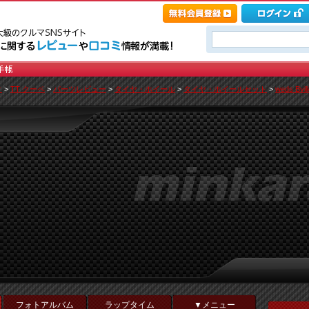
ィ
>
TT クーペ
>
パーツレビュー
>
タイヤ・ホイール
>
タイヤ・ホイールセット
>
weds Bvi
フォトアルバム
ラップタイム
▼メニュー