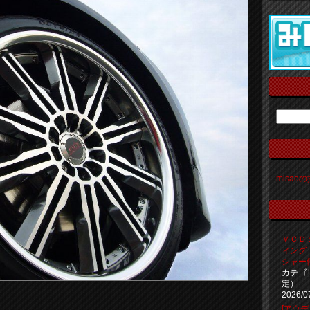
misao
ＶＣＤ
ィング
シャー
カテゴ
定）
2026/0
[アウデ