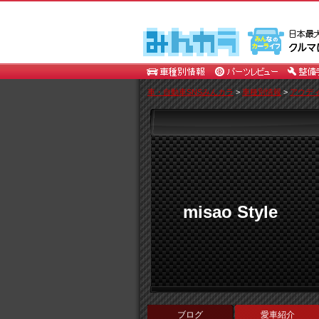
車・自動車SNSみんカラ
>
車種別情報
>
アウデ
misao Style
ブログ
愛車紹介