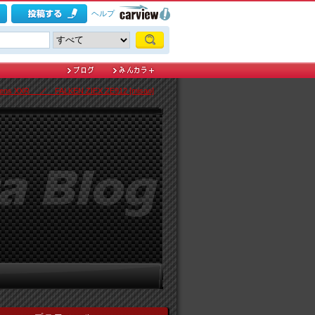
ヘルプ
llens XXR ／ FALKEN ZIEX ZE912 [misao]