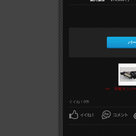
パ
<< 不明 ナンバ
イイね！0件