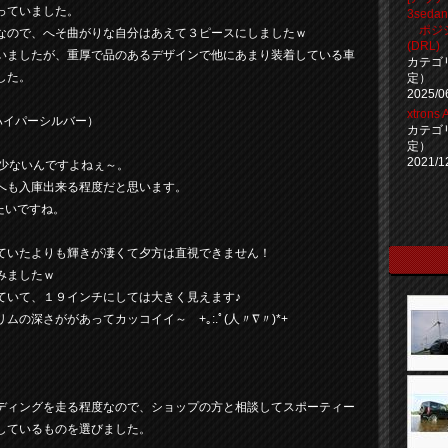
っていました。
3sed
ポジシ
なので、へそ曲がりな自分はあえて３ピースにしましたｗ
(DRL)
いましたが、重厚で品のあるデザインで他にあまり装着している車
カテゴ
した。
定）
2025/0
xtron
8 （ハイパーシルバー）
カテゴ
定）
2021/1
、少ないんですよねぇ～。
へも入庫出来る程度だと思います。
たいですね。
ていたよりも輝きが凄くて夕方は直視できません！
みましたｗ
ていて、１９インチにしては大きく見えます♪
の深さががあってカッコイイ～ +｡:.ﾟ(人〃∇〃)*+
ディングを走る程度なので、ショップの方と相談してスポーティー
しているものを選びました。