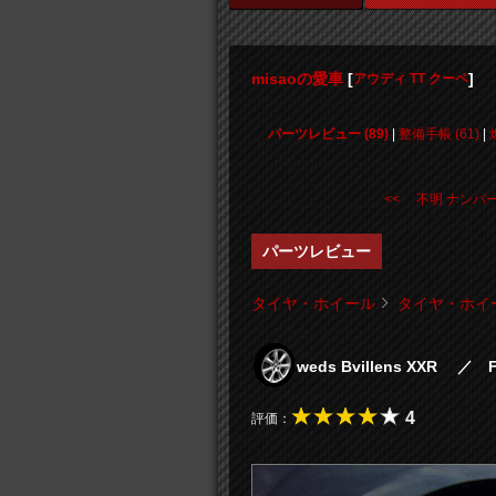
misaoの愛車
[
]
アウディ TT クーペ
パーツレビュー (89)
|
整備手帳 (61)
|
<< 不明 ナンバ
パーツレビュー
タイヤ・ホイール
タイヤ・ホイ
weds Bvillens XXR ／ 
4
評価：