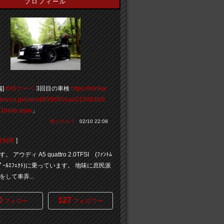
プロフィール
備]
#A5クーペ
3回目の車検
https://minkar
view.co.jp/userid/659655/car/2134838/5
1/note.aspx
」
何シテル？
02/10 22:08
愛知県
]
 アウディ A5 quattro 2.0TFSI (ﾌｧﾝﾄﾑ
ﾙｰﾊﾟｰﾙｴﾌｪｸﾄ)に乗っています。 地味に庶民派
して車弄...
0
127
フォロー
フォロワー