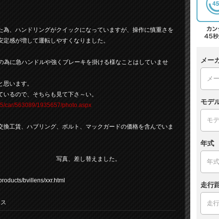
た為、ハンドリングがクイックになっていますが、操作に慎重さを
安定感が増して運転しやすくなりました。
メー
しの為に急ハンドルや強くブレーキを掛ける様なことはしていませ
と思います。
ているので、そちらも見て下さ～い。
モデ
655/car/563089/1935657/photo.aspx
交換工賃、ハブリング、ボルト、マックガードの価格を含んでいま
年式
替えました。
ucts/bvillens/xxr.html
走行
イス