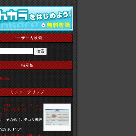
ユーザー内検索
掲示板
の掲示板
リンク・クリップ
Ｓ ＭＭＩ ３Ｇ コーデ
 【ヘッドライト ウォッ
停止】
リ：その他（カテゴリ未設
7/29 10:14:04
ィ A3（セダン）] AUDI A