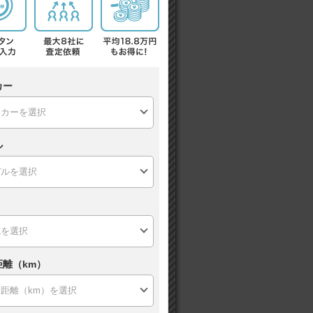
カー
ル
距離（km）