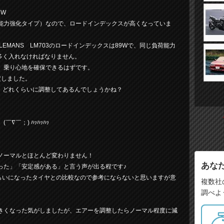
3W
負荷能力強化タイプ）なので、ロードインデックスが高くなっていま
LEMANS LM703のロードインデックスは89Wで、同じ負荷能力
を多く入れなければなりません。
、乗り心地を確保できるはずです。
設定しました。
は、どれくらいに調整してあるんでしょうかね？
￣；) ﾊｯﾊｯﾊｯ
ノーマルとほとんど変わりません！
あな
った」「安定感がある」と言う声が出る程です♪
mくらいになったタイヤとの比較なので参考にならないと思いますが意
複数社
調べよ
きくなった気がしましたが、エアーを調整したらノーマル程度に減