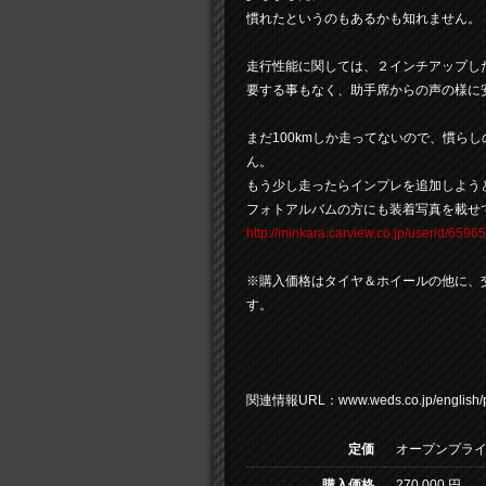
慣れたというのもあるかも知れません。
走行性能に関しては、２インチアップし
要する事もなく、助手席からの声の様に
まだ100kmしか走ってないので、慣ら
ん。
もう少し走ったらインプレを追加しよう
フォトアルバムの方にも装着写真を載せ
http://minkara.carview.co.jp/userid/659
※購入価格はタイヤ＆ホイールの他に、
す。
写真、差し
関連情報URL：www.weds.co.jp/english/prod
定価
オープンプラ
購入価格
270,000 円