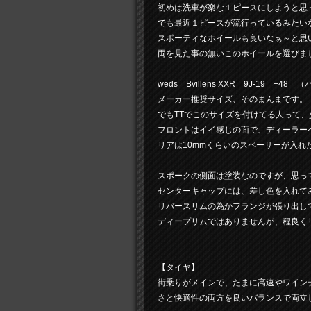
初めは洗車が楽な１ピースにしようと思
でも最近１ピースが流行っているみたい
スポーティなホイールも良いなぁ～と思
両を見た事の無いこのホイールを選びま
weds Bvillens XXR 9J-19 +4
メーカー推奨サイズ、そのまんまです。
でもTTでこのサイズを付けてる人って
フロントはイイ感じの面で、ディーラー
リアは10mmくらいのスペーサーが入れ
スポークの側面は塗装なのですが、思っ
センターキャップには、差し色を入れて
リバースリムの為かフランジが張り出し
ディープリムではありませんが、程良くリム
【タイヤ】
街乗りがメインで、たまに高速やワイン
さと快適性の両方を良いバランスで両立