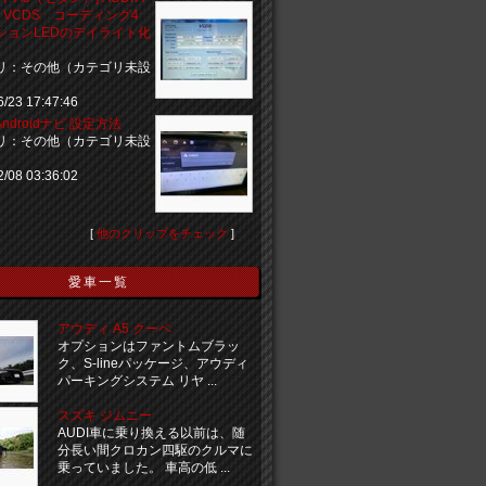
an VCDS コーディング4
ョンLEDのデイライト化
リ：その他（カテゴリ未設
6/23 17:47:46
s Androidナビ 設定方法
リ：その他（カテゴリ未設
2/08 03:36:02
[
他のクリップをチェック
]
愛車一覧
アウディ A5 クーペ
オプションはファントムブラッ
ク、S-lineパッケージ、アウディ
パーキングシステム リヤ ...
スズキ ジムニー
AUDI車に乗り換える以前は、随
分長い間クロカン四駆のクルマに
乗っていました。 車高の低 ...