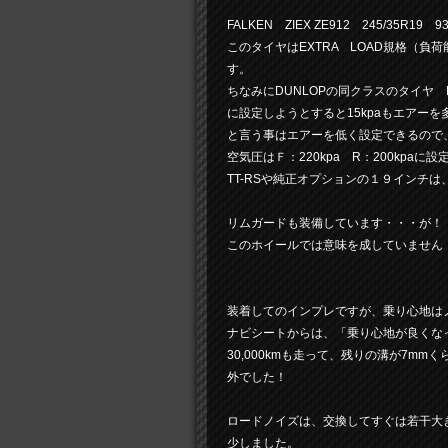
FALKEN ZIEX ZE912 245/35R19 9
このタイヤはEXTRA LOAD規格（
す。
ちなみにDUNLOPの同クラスのタイヤ 
に設定しようとすると15kpaもエアー
と言う事はエアーを低く設定できるので
空気圧はＦ：220kpa R：200kpaに
TT-RSや純正オプションの１９インチ
リムガードも装備しています・・・が！
このホイールでは意味を成していません (￣∇
装着してのインプレですが、乗り心地は
ナビシートからは、「乗り心地が良くな
30,000kmも走って、残りの溝が7m
外でした！
ロードノイズは、交換してすぐは若干大
少しました。