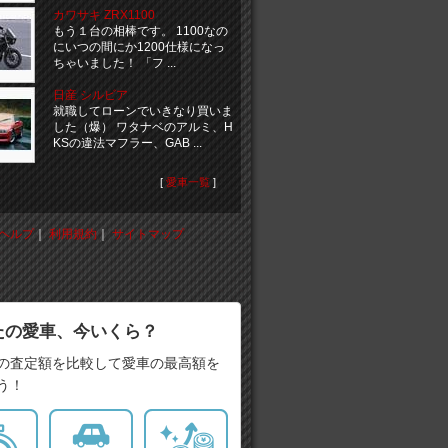
カワサキ ZRX1100
もう１台の相棒です。 1100なの
にいつの間にか1200仕様になっ
ちゃいました！ 「フ ...
日産 シルビア
就職してローンでいきなり買いま
した（爆） ワタナベのアルミ、H
KSの違法マフラー、GAB ...
[
愛車一覧
]
ヘルプ
｜
利用規約
｜
サイトマップ
たの愛車、今いくら？
の査定額を比較して愛車の最高額を
う！