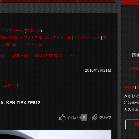
プロフィール
(
愛車ログ
)
燃費記録 (25)
|
フォトアルバム
|
フォト (18)
|
クルマレビュー
|
買
い物記録
|
ラップタイム
「[整
ー灯
| 記事一覧 |
GLANZ SPEC-I I ... >>
a.car
66846
2010年3月21日
ールセット
misao
[
みさおです。
FALKEN ZIEX ZE912
ﾌﾞﾗｯｸ
カスタムを
0
9