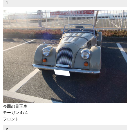
1
今回の目玉車
モーガン４/４
フロント
2