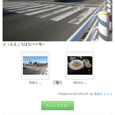
２（ええころはちべー号）
H26.1. ...
一覧へ
2013.1 ...
Posted at 2014/01/19 by
貴婦人３１１