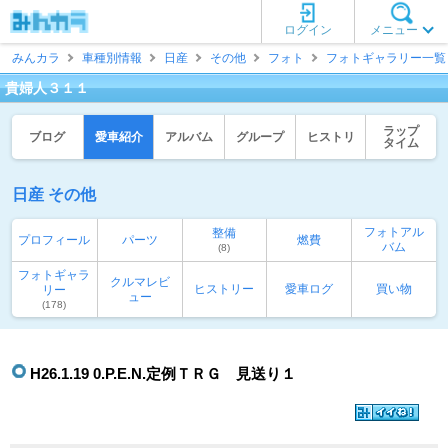
ログイン
メニュー
みんカラ
車種別情報
日産
その他
フォト
フォトギャラリー一覧
貴婦人３１１
ラップ
ブログ
愛車紹介
アルバム
グループ
ヒストリ
タイム
日産 その他
フォトアル
整備
プロフィール
パーツ
燃費
バム
(8)
フォトギャラ
クルマレビ
ヒストリー
愛車ログ
買い物
リー
ュー
(178)
H26.1.19 0.P.E.N.定例ＴＲＧ 見送り１