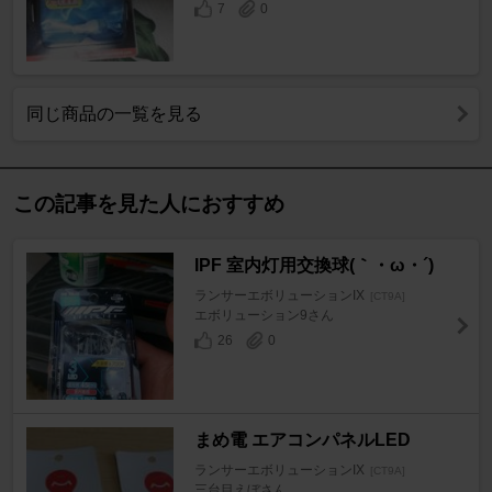
7
0
同じ商品の一覧を見る
この記事を見た人におすすめ
IPF 室内灯用交換球(｀・ω・´)
ランサーエボリューションIX
[CT9A]
エボリューション9さん
26
0
まめ電 エアコンパネルLED
ランサーエボリューションIX
[CT9A]
三台目えぼさん