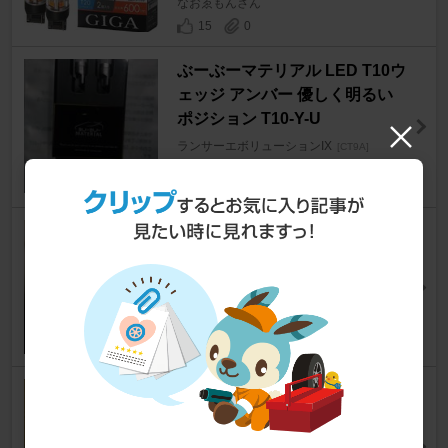
なおゑもんさん
15
0
ぶーぶーマテリアル LED T10ウ
ェッジ アンバー 優しく明るい
ポジション T10-Y-U
ランサーエボリューションIX
[CT9A]
なおゑもんさん
11
0
BELLE LiGHT T10 RED LED
ランサーエボリューションIX
[CT9A]
ﾃﾞﾋﾞﾙｴﾝﾍﾟﾗｰさん
18
0
UNLIMITED WORKS スーパー
アウトレットセット
ランサーエボリューションIX
[CT9A]