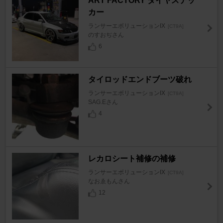
ART FACTORY タイヤステッ
カー
ランサーエボリューションIX
[CT9A]
のすおぢさん
6
タイロッドエンドブーツ破れ
ランサーエボリューションIX
[CT9A]
SAG.Eさん
4
レカロシート補修の補修
ランサーエボリューションIX
[CT9A]
なおゑもんさん
12