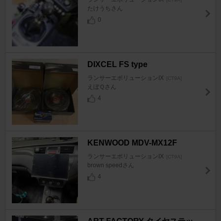
たけうちさん
0
DIXCEL FS type
ランサーエボリューションIX
[CT9A]
えぼＱさん
4
KENWOOD MDV-MX12F
ランサーエボリューションIX
[CT9A]
brown speedさん
4