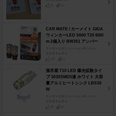
5
0
CAR MATE / カーメイト GIGA
ウィンカーLED S600 T20 600l
m 2個入り BW351 アンバー
ランサーエボリューションIX
[CT9A]
なおゑもんさん
17
1
孫市屋 T10 LED 爆光拡散タイ
プ 3030SMD5連 ホワイト 大容
量アルミヒートシンク LBS30
W
ランサーエボリューションIX
[CT9A]
なおゑもんさん
9
0