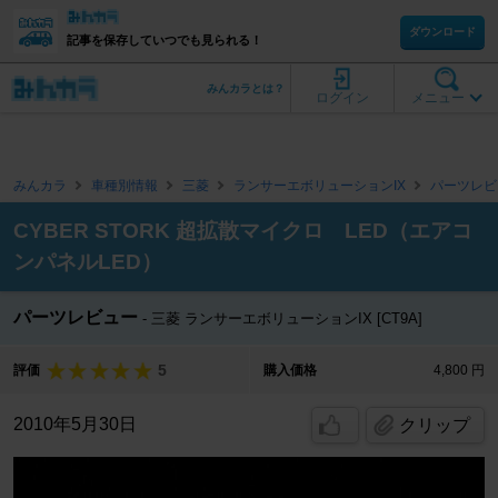
ダウンロード
記事を保存していつでも見られる！
みんカラとは？
ログイン
メニュー
みんカラ
車種別情報
三菱
ランサーエボリューションIX
パーツレビ
CYBER STORK 超拡散マイクロ LED（エアコ
ンパネルLED）
パーツレビュー
三菱 ランサーエボリューションIX [CT9A]
5
評価
購入価格
4,800 円
2010年5月30日
クリップ