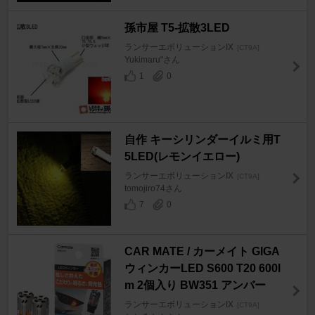
孫市屋 T5-拡散3LED
ランサーエボリューションIX
[CT9A]
Yukimaru"さん
1
0
自作 キーシリンダーイルミ用T
5LED(レモンイエロー)
ランサーエボリューションIX
[CT9A]
tomojiro74さん
7
0
CAR MATE / カーメイト GIGA
ウィンカーLED S600 T20 600l
m 2個入り BW351 アンバー
ランサーエボリューションIX
[CT9A]