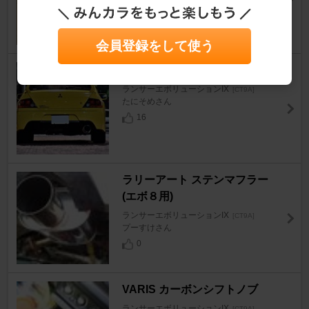
#くにさん
4
会員登録をして使う
GP SPORTS EXAS EVO Tune
ランサーエボリューションIX
[CT9A]
たにそめさん
16
ラリーアート ステンマフラー
(エボ８用)
ランサーエボリューションIX
[CT9A]
プーすけさん
0
VARIS カーボンシフトノブ
ランサーエボリューションIX
[CT9A]