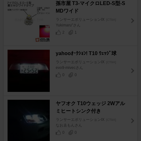
孫市屋 T3-マイクロLED-S型-S
MDワイド
ランサーエボリューションIX
[CT9A]
Yukimaru"さん
2
1
yahooｵｰｸｼｮﾝ! T10 ｳｪｯｼﾞ球
ランサーエボリューションIX
[CT9A]
evo9-mivecさん
0
0
ヤフオク T10ウェッジ 2Wアル
ミヒートシンク付き
ランサーエボリューションIX
[CT9A]
なおゑもんさん
0
0