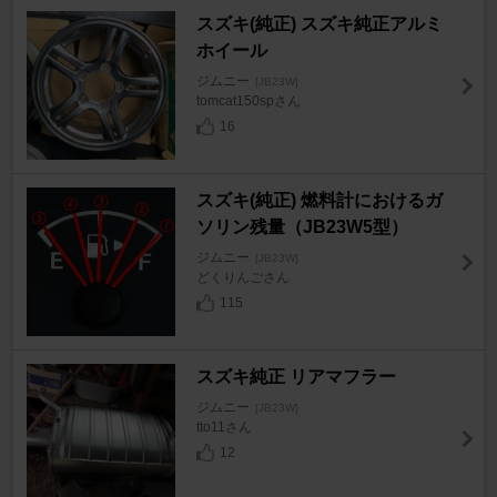
スズキ(純正) スズキ純正アルミ
ホイール
ジムニー
[JB23W]
tomcat150spさん
16
スズキ(純正) 燃料計におけるガ
ソリン残量（JB23W5型）
ジムニー
[JB23W]
どくりんごさん
115
スズキ純正 リアマフラー
ジムニー
[JB23W]
tto11さん
12