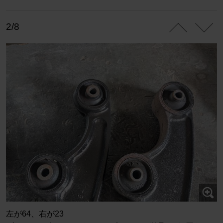
2/8
左が64、右が23