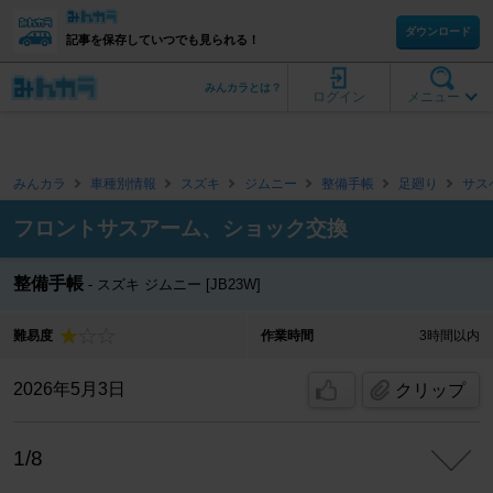
ダウンロード
記事を保存していつでも見られる！
みんカラとは？
ログイン
メニュー
みんカラ
車種別情報
スズキ
ジムニー
整備手帳
足廻り
サス
フロントサスアーム、ショック交換
整備手帳
スズキ ジムニー [JB23W]
難易度
作業時間
3時間以内
2026年5月3日
クリップ
1/8