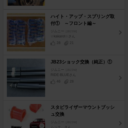
ハイト・アップ・スプリング取
付① ～フロント編～
ジムニー
[JB23W]
☆kakarot☆さん
28
21
JB23ショック交換（純正）①
ジムニー
[JB23W]
RIDE-BLUEさん
46
28
スタビライザーマウントブッシ
ュ交換
ジムニー
[JB23W]
ムック。さん