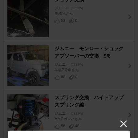
ジムニー
[JB23W]
事務兄さん
53
0
ジムニー モンロー・ショック
アブソーバーの交換 9/8
ジムニー
[JB23W]
羊会7号車さん
88
0
スプリング交換 ハイトアップ
スプリング編
ジムニー
[JB23W]
MMCガンバさん
56
48