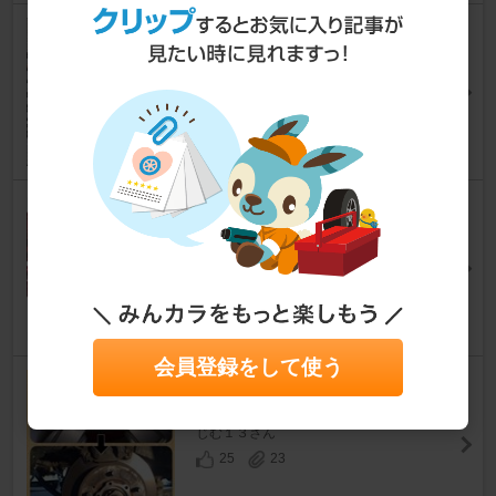
jb23w ジムニー サス＆ショック
交換
ジムニー
[JB23W]
CYGXUSさん
78
2
✨中華製 5リンク取り付け🎶😊
ジムニー
[JB23W]
けんさん@さん
68
12
会員登録をして使う
ブルブル治し∧( 'Θ' )∧
ジムニー
[JB23W]
じむ１３さん
25
23