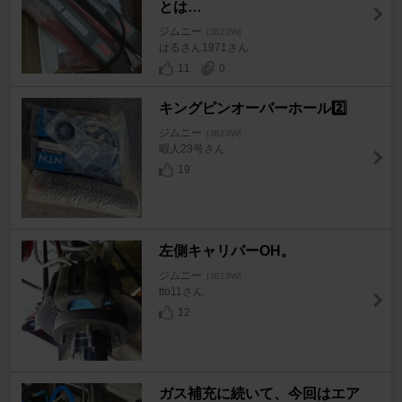
とは…
ジムニー
[JB23W]
はるさん1971さん
11
0
キングピンオーバーホール2️⃣
ジムニー
[JB23W]
暇人23号さん
19
左側キャリパーOH。
ジムニー
[JB23W]
tto11さん
12
ガス補充に続いて、今回はエア