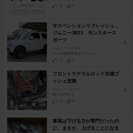
19
0
サスペンションリフレッシュ...
ジムニーJB23 モンスタース
ポーツ
ジムニー
[JB23W]
大人の秘密基地エルフさん
15
0
フロントラテラルロッド右側ブ
ッシュ交換
ジムニー
[JB23W]
暇人23号さん
17
0
車高は下げる方が専門だったの
に、まさか、上げることになる