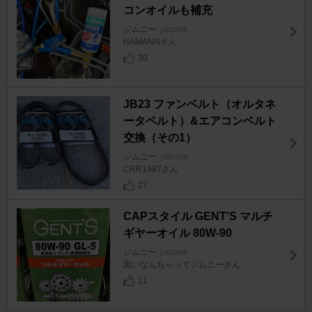
コンオイルも補充
ジムニー
[JB23W]
HAMANNさん
30
JB23 ファンベルト（オルタネ
ータベルト）&エアコンベルト
交換（その1）
ジムニー
[JB23W]
CRR1987さん
27
CAPスタイル GENT'S マルチ
ギヤーオイル 80W-90
ジムニー
[JB23W]
黒いなんちゃってジムニーさん
11