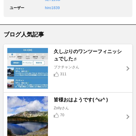
ユーザー
hiro1839
ブログ人気記事
久しぶりのワンツーフィニッシ
ュでした♬
ブクチャンさん
311
皆様おはようです( ^ω^ )
Zollyさん
70