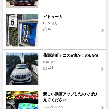
ビトゥーカ
F355Jさん
57
蒲郡浜町テニス&懐かしのBGM
kurajiさん
101
新しい動画アップしたのでぜひ
見てください
しんでれらさん