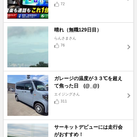
72
晴れ（無職129日目）
らんさまさん
76
ガレージの温度が３３℃を超え
て焦った日 (@_@)
エイジングさん
311
サーキットデビューには走行会
がおすすめ！