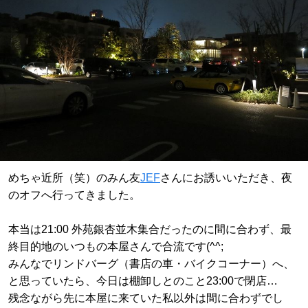
めちゃ近所（笑）のみん友
JEF
さんにお誘いいただき、夜
のオフへ行ってきました。
本当は21:00 外苑銀杏並木集合だったのに間に合わず、最
終目的地のいつもの本屋さんで合流です(^^;
みんなでリンドバーグ（書店の車・バイクコーナー）へ、
と思っていたら、今日は棚卸しとのこと23:00で閉店…
残念ながら先に本屋に来ていた私以外は間に合わずでし