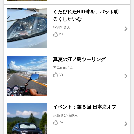
くたびれたHID球を、パット明
るくしたいな
skyipuさん
67
真夏の江ノ島ツーリング
アユminさん
59
イベント：第６回 日本海オフ
灰色さび猫さん
74