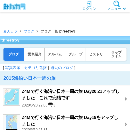
ログイン
メニュー
みんカラ
ブログ
ブログ一覧 [threetroy]
threetroy
ラップ
ブログ
愛車紹介
アルバム
グループ
ヒストリ
タイム
[
写真表示
｜
カテゴリ選択
｜
過去のブログ
]
2015海沿い日本一周の旅
Z4Mで行く海沿い日本一周の旅 Day20,21アップし
ました これで完結です
2020/6/20 22:03
3
Z4Mで行く海沿い日本一周の旅 Day19をアップし
ました
2020/6/19 21:31