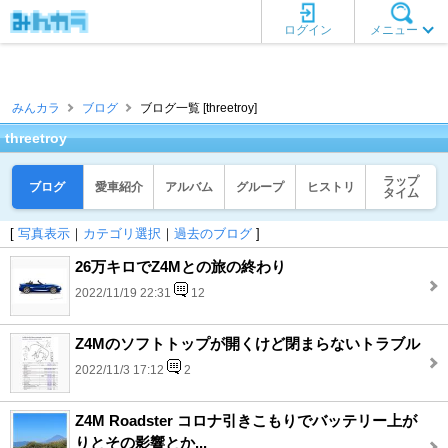
ログイン
メニュー
みんカラ
ブログ
ブログ一覧 [threetroy]
threetroy
ラップ
ブログ
愛車紹介
アルバム
グループ
ヒストリ
タイム
[
写真表示
｜
カテゴリ選択
｜
過去のブログ
]
26万キロでZ4Mとの旅の終わり
2022/11/19 22:31
12
Z4Mのソフトトップが開くけど閉まらないトラブル
2022/11/3 17:12
2
Z4M Roadster コロナ引きこもりでバッテリー上が
りとその影響とか...