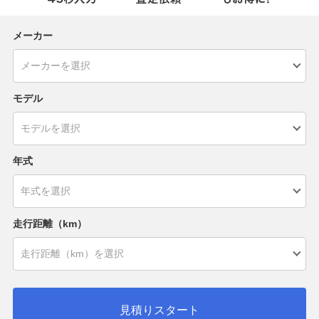
メーカー
モデル
年式
走行距離（km）
見積りスタート