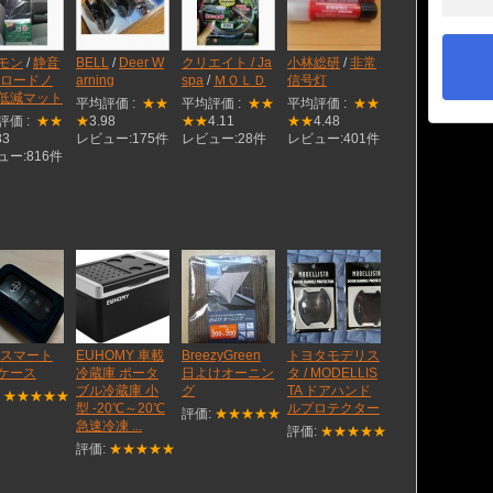
モン
/
静音
BELL
/
Deer W
クリエイト / Ja
小林総研
/
非常
 ロードノ
arning
spa
/
ＭＯＬＤ
信号灯
低減マット
平均評価 :
★★
平均評価 :
★★
平均評価 :
★★
評価 :
★★
★
3.98
★★
4.11
★★
4.48
83
レビュー:175件
レビュー:28件
レビュー:401件
ュー:816件
 スマート
EUHOMY 車載
BreezyGreen
トヨタモデリス
ケース
冷蔵庫 ポータ
日よけオーニン
タ / MODELLIS
ブル冷蔵庫 小
グ
TA ドアハンド
:
★★★★★
型 -20℃～20℃
ルプロテクター
評価:
★★★★★
急速冷凍 ...
評価:
★★★★★
評価:
★★★★★