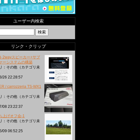
ユーザー内検索
リンク・クリップ
ト2wayスピーカー+サブ
ァーシステムの構築
リ：その他（カテゴリ未
8/26 22:28:57
R / carrozzeria TS-WX1
リ：その他（カテゴリ未
7/08 23:22:37
ち上げオフ会-1
リ：その他（カテゴリ未
6/09 06:52:25