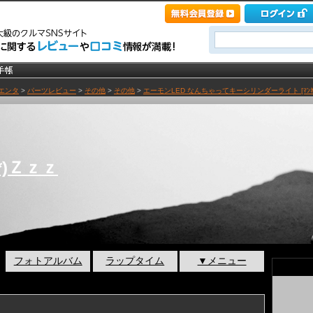
エンタ
>
パーツレビュー
>
その他
>
その他
>
エーモンLED なんちゃってキーシリンダーライト [ﾏﾝﾈ
)Ｚｚｚ
フォトアルバム
ラップタイム
▼メニュー