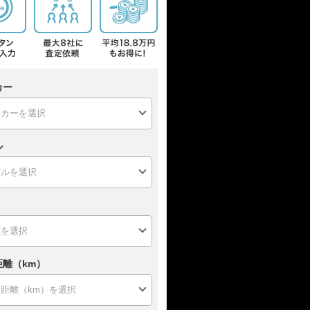
カー
ル
距離（km）