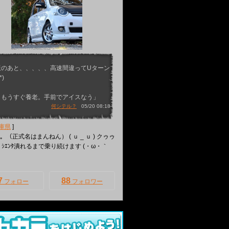
飯のあと、、、、、高速間違ってUターン
*)
、もうすぐ養老。手前でアイスなう」
何シテル？
05/20 08:18
庫県
]
す。（正式名はまんねん） ( ｕ _ ｕ ) クゥゥ
 ｼｴﾝﾀ潰れるまで乗り続けます (・ω・｀
7
88
フォロー
フォロワー