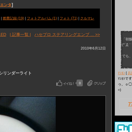
]
シエンタ
|
燃費記録 (19)
|
フォトアルバム (1)
|
フォト (71)
|
クルマレ
ED
| 記事一覧 |
ハセプロ ステアリングエンブ ... >>
「朝
(*´Д｀
2010年6月12日
でも
ーシリンダーライト
ﾏﾝﾈﾝ
[
兵
ﾏﾝﾈｿで
0
ゥ。ｏ◯
=)ゞ
7