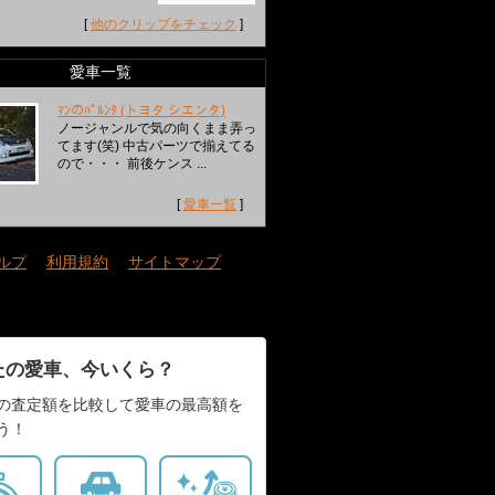
[
他のクリップをチェック
]
愛車一覧
ﾏﾝのﾊﾟﾙﾝﾀ (トヨタ シエンタ)
ノージャンルで気の向くまま弄っ
てます(笑) 中古パーツで揃えてる
ので・・・ 前後ケンス ...
[
愛車一覧
]
ルプ
｜
利用規約
｜
サイトマップ
たの愛車、今いくら？
の査定額を比較して愛車の最高額を
う！