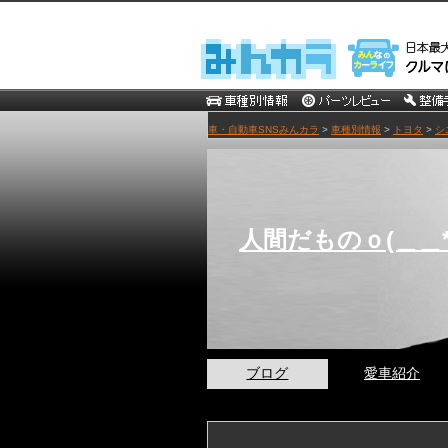
車・自動車SNSみんカラ
>
車種別情報
>
トヨタ
>
シ
人間だものｏ(＿＿*
ブログ
愛車紹介