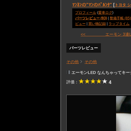
ﾏﾝﾈﾝの"ﾏﾝのﾊﾟﾙﾝﾀ"
[
トヨタ 
プロフィール
(
愛車ログ
)
パーツレビュー (93)
|
整備手帳 (85)
ビュー
|
買い物記録
|
ラップタイム
<< エーモン 3連L
パーツレビュー
その他
その他
エーモンLED なんちゃってキ
評価：
4