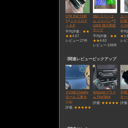
GTK FACTOR
3M / スリーエ
エー
Y
/
ジャイロテ
ム ジャパン
/
S
計画
ィカJr
cotch 強力両面
イズ
テープ
平均評価 :
★★
平均
★★
4.67
平均評価 :
★★
★
3.
レビュー:27件
★★
4.63
レビ
レビュー:199件
関連レビューピックアップ
その他 Closely
Amazonプライ
不明
モール 三角モ
ム FireStick
キー
ール
評価:
★★★★★
評価
評価:
★★★★★