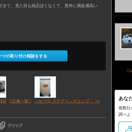
できて、見た目も純正ぽくなくて、意外に満足感高い
ーツの取り付け相談をする
ヘ
あな
ED
| 記事一覧 |
ハセプロ ステアリングエンブ ... >>
複数社
調べよ