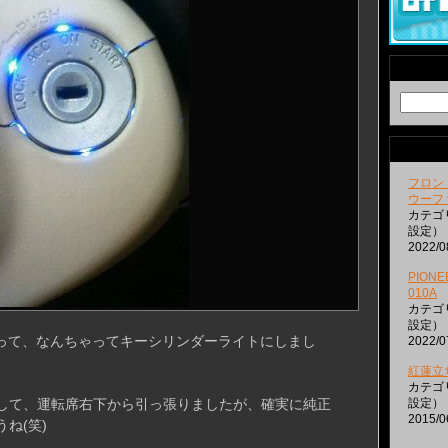
フロン
ウーフ
カテゴ
設定）
2022/0
PIONEE
010A
カテゴ
設定）
切って、なんちゃってキーシリンダーライトにしまし
2022/0
紅蓮立
カテゴ
して、運転席右下から引っ張りましたが、確実に純正
設定）
2015/0
ね(笑)