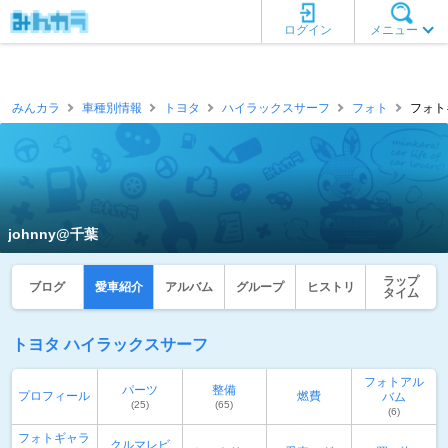
ログイン
メニュー
みんカラ
車種別情報
トヨタ
ハイラックスサーフ
フォト
フォトギ
johnny@千葉
ラップ
ブログ
愛車紹介
アルバム
グループ
ヒストリ
タイム
トヨタ ハイラックスサーフ
フォトアル
パーツ
整備
プロフィール
燃費
バム
(25)
(65)
(6)
フォトギャラ
クルマレビ