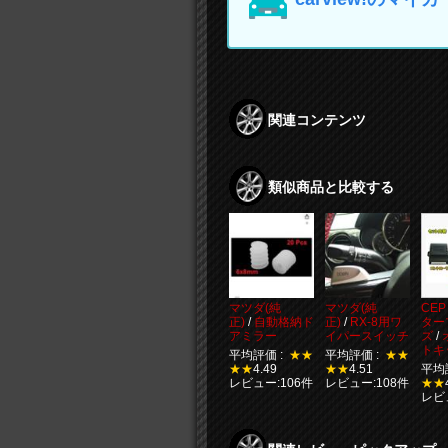
関連コンテンツ
類似商品と比較する
マツダ(純
マツダ(純
CEP
正)
/
自動格納ド
正)
/
RX-8用ワ
ター
アミラー
イパースイッチ
ズ
/
トキ
平均評価 :
★★
平均評価 :
★★
★★
4.49
★★
4.51
平均
レビュー:106件
レビュー:108件
★★
レビ