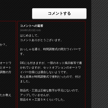
コメントする
コメントへの返答
2010年5月13日 0:05
。
はじめまして。
コメントありがとうございます。
か？。
おっしゃる通り、時間調整式の間欠ワイパーで
す。
オートワ
DEにも付きますが、一部のネット掲示板等で書
とオート
かれていますが、セットオプションのオートワ
調整の方
イパー仕様には適合しないようです。
私も前車が時間調整式で便利だったので、付け
ました。
部品代・工賃は正確な数字が手元にないので、
たか教え
アップしていませんが、
部品６Ｋ＋工賃５Ｋくらいでした。