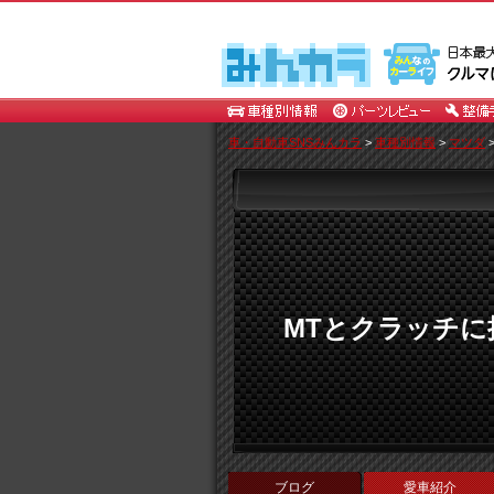
車・自動車SNSみんカラ
>
車種別情報
>
マツダ
MTとクラッチ
ブログ
愛車紹介