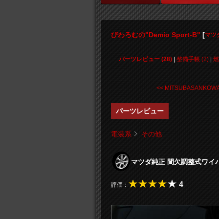
びわろむの"Demio Sport-B"
[
マツ
パーツレビュー (28)
|
整備手帳 (2)
|
燃
<< MITSUBASANKOWA 
パーツレビュー
電装系
その他
マツダ純正 間欠調整式ワイパー
4
評価：