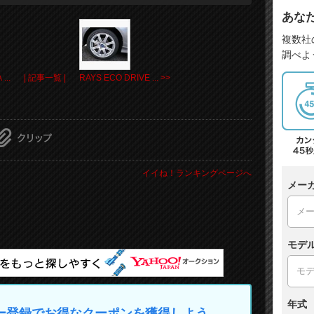
あな
複数社
調べよ
...
| 記事一覧 |
RAYS ECO DRIVE ... >>
イイね！ランキングページへ
メー
モデ
年式
マイカー登録でお得なクーポンを獲得しよう