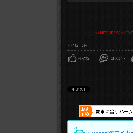
<< MITSUBASANKOWA 
イイね！0件
carview!の