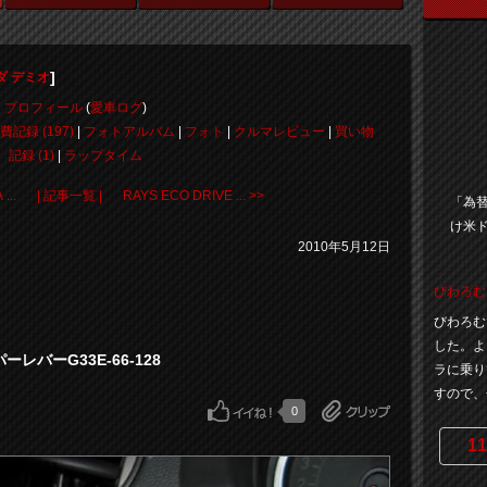
]
ダ デミオ
プロフィール
(
愛車ログ
)
費記録 (197)
|
フォトアルバム
|
フォト
|
クルマレビュー
|
買い物
記録 (1)
|
ラップタイム
...
| 記事一覧 |
RAYS ECO DRIVE ... >>
「為
け米
2010年5月12日
びわろむ
びわろむ
した。よ
レバーG33E-66-128
ラに乗り
すので、合
0
11