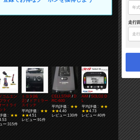
走行
 / コムエン
トヨタ(純
CELLSTAR
/
D
AiM
/
SOLO2 D
プライ
正)
/
ドアミラー
RC-600
L
オートライ
スイッチ
平均評価 :
★★
平均評価 :
★★
ット
平均評価 :
★★
★★
4.40
★★
4.73
評価 :
★★
★★
4.51
レビュー:130件
レビュー:40件
4.53
レビュー:91件
ュー:315件