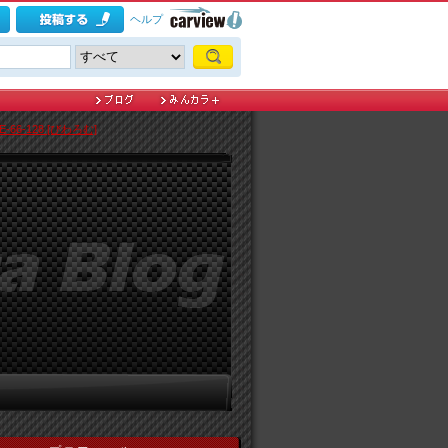
ヘルプ
6-128 [びわろむ]