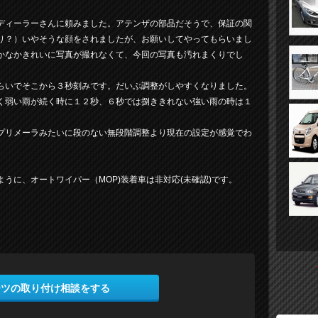
ディーラーさんに頼みました。アテンザの部品だそうで、保証の関
り？）いやそうな顔をされましたが、お願いしてやってもらいまし
かなかきれいに写真が撮れなくて、今回の写真も汚れまくりでし
らいでそこから３秒刻みです。だいぶ調整がしやすくなりました。
く弱い雨が続く時に１２秒、６秒では捌ききれない強い雨の時は１
プリメーラみたいに段のない無段階調整より現在の設定が感覚でわ
うに、オートワイパー（MOP)装着車は非対応(未確認)です。
ーツの取り付け相談をする