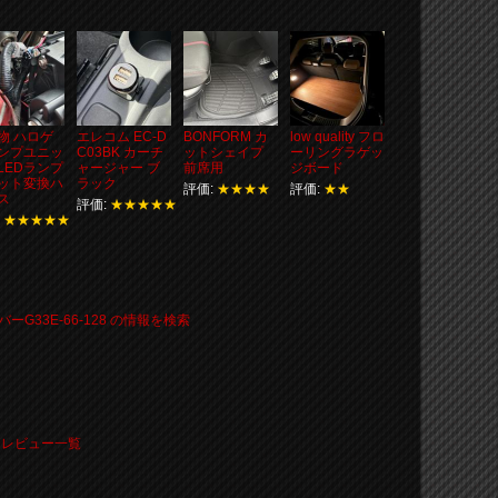
物 ハロゲ
エレコム EC-D
BONFORM カ
low quality フロ
ンプユニッ
C03BK カーチ
ットシェイプ
ーリングラゲッ
LEDランプ
ャージャー ブ
前席用
ジボード
ット変換ハ
ラック
評価:
★★★★
評価:
★★
ス
評価:
★★★★★
:
★★★★★
ーG33E-66-128 の情報を検索
ーツレビュー一覧