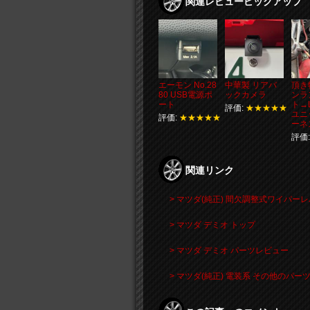
関連レビューピックアップ
エーモン No.28
中華製 リアバ
頂き
80 USB電源ポ
ックカメラ
ンラ
ート
ト→
評価:
★★★★★
ユニ
評価:
★★★★★
ーネ
評価
関連リンク
> マツダ(純正) 間欠調整式ワイパーレバ
> マツダ デミオ トップ
> マツダ デミオ パーツレビュー
> マツダ(純正) 電装系 その他のパ