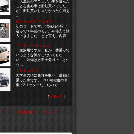
人生初のマニュアル車を選んだ
ことを含め半ば衝動買いでした
が、衝動買いじゃなかったら買え
...
輸入車その他 フェルト
初のロードです。 増税前の駆け
込みで１年前のモデルを格安で購
入できました。とは言え、内容 ...
マツダ キャロル エコ
家族用ですが、私が一番乗って
いるような気がしないでもな
い…。装備は必要十分以上、とい
う ...
トヨタ コロナ
大学生の頃に免許を取り、最初に
乗った車です。1200kg程度の車
重で2リッターだったので ...
[
愛車一覧
]
ヘルプ
｜
利用規約
｜
サイトマップ