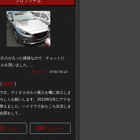
プロフィール
替介入が入った模様なので、チョットだ
ドルを買いました。」
何シテル？
07/31 00:13
[
滋賀県
]
です。デミオスポルト購入を機に加入しま
ろしくお願いします。2015年3月にアクセ
替えました。ハイドラであちこち出没しま
図をして...
3
110
フォロー
フォロワー