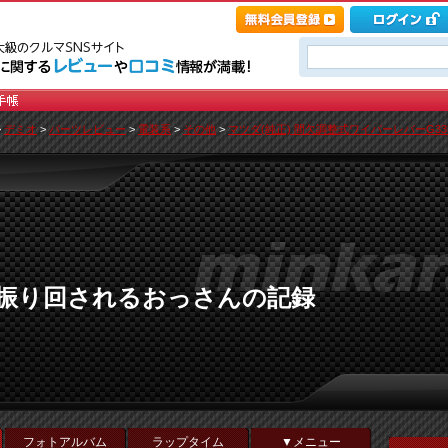
>
デミオ
>
パーツレビュー
>
電装系
>
その他
>
マツダ(純正) 間欠調整式ワイパーレバーG33E-6
に振り回されるおっさんの記録
フォトアルバム
ラップタイム
▼メニュー