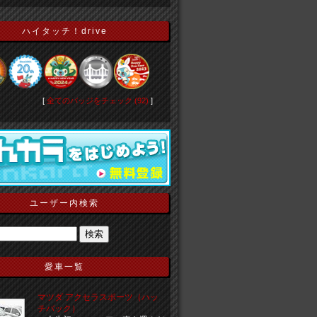
ハイタッチ！drive
[
全てのバッジをチェック (92)
]
ユーザー内検索
愛車一覧
マツダ アクセラスポーツ（ハッ
チバック）