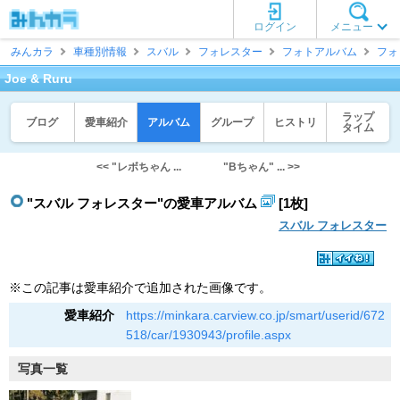
ログイン
メニュー
みんカラ
車種別情報
スバル
フォレスター
フォトアルバム
フォ
Joe & Ruru
ラップ
ブログ
愛車紹介
アルバム
グループ
ヒストリ
タイム
<< "レボちゃん ...
"Bちゃん" ... >>
"スバル フォレスター"の愛車アルバム
[1枚]
スバル フォレスター
※この記事は愛車紹介で追加された画像です。
愛車紹介
https://minkara.carview.co.jp/smart/userid/672
518/car/1930943/profile.aspx
写真一覧