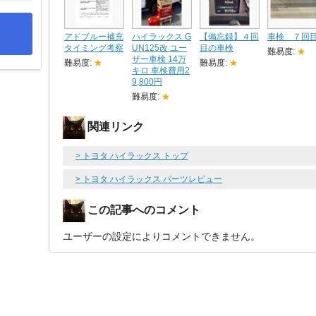
アドブルー補充
ハイラックス G
【備忘録】４回
車検 ７回
タイミング考察
UN125改 ユー
目の車検
難易度:
★
ザー車検 14万
難易度:
★
難易度:
★
キロ 車検費用2
9,800円
難易度:
★
関連リンク
> トヨタ ハイラックス トップ
> トヨタ ハイラックス パーツレビュー
この記事へのコメント
ユーザーの設定によりコメントできません。