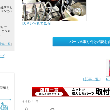
まの通勤車と
BRZのS
[大きい写真で見る]
乗りで
，どうや
.
パーツの取り付け相談を
愛車一覧
]
ップ
| 記事一覧 |
RE
高額を
イイね！0件