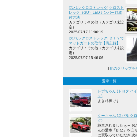
[スバル クロストレック] クロスト
レック（GU）LEDナンバー灯取
付方法
カテゴリ：その他（カテゴリ未設
定）
2025/07/17 11:06:19
[スバル クロストレック] ＤＩＹで
マッドガードの取付【備忘録】
カテゴリ：その他（カテゴリ未設
定）
2025/07/07 15:46:06
[
他のクリップを
愛車一覧
レボちゃん (トヨタ ハ
ス)
よき相棒です
クーちゃん (スバル ク
ク)
納車されましたぁ～ お
んの愛車「BRZ」を〇
に買取っていただき 次の .