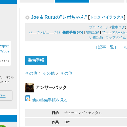
Joe & Ruruの"レボちゃん"
[
]
トヨタ ハイラックス
プロフィール
(
愛車ログ
)
パーツレビュー (41)
|
整備手帳 (45)
|
燃費記録
|
フォトアルバム (
い物記録
|
ラップタイム
https://
| 記事一覧 |
RE
r/2639
整備手帳
 14:19
その他
その他
その他
。 ↓にゃ
ruru/
アンサーバック
ワー
他の整備手帳を見る
目的
チューニング・カスタム
作業
DIY