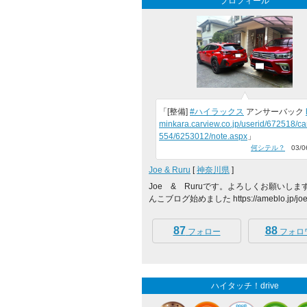
プロフィール
「[整備]
#ハイラックス
アンサーバック
minkara.carview.co.jp/userid/672518/ca
554/6253012/note.aspx
」
何シテル？
03/06
Joe & Ruru
[
神奈川県
]
Joe & Ruruです。よろしくお願いします
んこブログ始めました https://ameblo.jp/joe-
87
88
フォロー
フォロ
ハイタッチ！drive