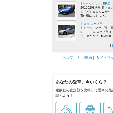
Bちゃん (スバル BRZ)
20150208納車 奥さ
してパジェロミニから 
TI仕様にしました ...
トヨタ スープラ
おじさん スープラ 
す！！ このスープラは
って来たか？http://min ..
[
ヘルプ
｜
利用規約
｜
サイトマ
あなたの愛車、今いくら？
複数社の査定額を比較して愛車の最
調べよう！