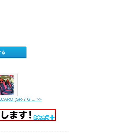
する
CARO (SR-7 G ... >>