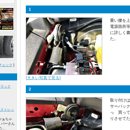
1
重い腰を
電源箇所
に詳しく
た。
チェック
]
[大きい写真で見る]
イラック
2
取り付け
サーバッ
ロストレッ
っ 買っ
りさせて
かぁちゃ
リバーさん
..