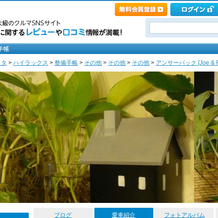
ヨタ
>
ハイラックス
>
整備手帳
>
その他
>
その他
>
その他
>
アンサーバック [Joe & R
ブログ
愛車紹介
フォトアルバム