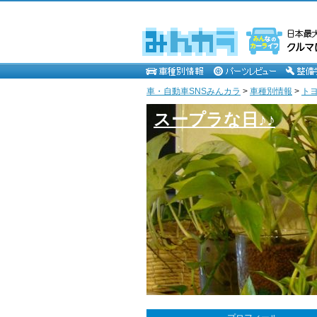
車・自動車SNSみんカラ
>
車種別情報
>
ト
スープラな日♪♪