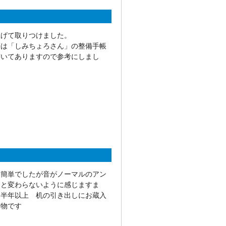
上げて取りつけました。
等は「しみちょろさん」の整備手帳
書いてありますので参考にしまし
は簡単でしたが音がノーマルのアン
クと変わらないように感じますま
て半年以上 机の引き出しにお蔵入
た物です