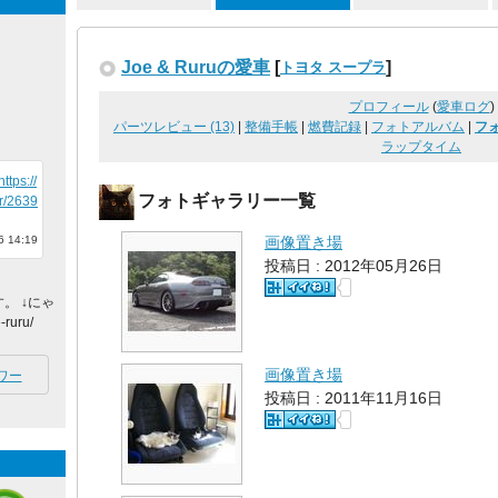
Joe & Ruruの愛車
[
]
トヨタ スープラ
プロフィール
(
愛車ログ
)
パーツレビュー (13)
|
整備手帳
|
燃費記録
|
フォトアルバム
|
フォ
ラップタイム
https://
フォトギャラリー一覧
r/2639
 14:19
画像置き場
投稿日 : 2012年05月26日
。 ↓にゃ
ruru/
画像置き場
ワー
投稿日 : 2011年11月16日