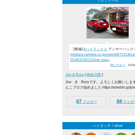
プロフィール
「[整備]
#ハイラックス
アンサーバック
minkara.carview.co.jp/userid/672518/ca
554/6253012/note.aspx
」
何シテル？
03/06
Joe & Ruru
[
神奈川県
]
Joe & Ruruです。よろしくお願いします
んこブログ始めました https://ameblo.jp/joe-
87
88
フォロー
フォロ
ハイタッチ！drive