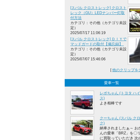
[スバル クロストレック] クロスト
レック（GU）LEDナンバー灯取
付方法
カテゴリ：その他（カテゴリ未設
定）
2025/07/17 11:06:19
[スバル クロストレック] ＤＩＹで
マッドガードの取付【備忘録】
カテゴリ：その他（カテゴリ未設
定）
2025/07/07 15:46:06
[
他のクリップを
愛車一覧
レボちゃん (トヨタ ハ
ス)
よき相棒です
クーちゃん (スバル ク
ク)
納車されましたぁ～ お
んの愛車「BRZ」を〇
に買取っていただき 次の .