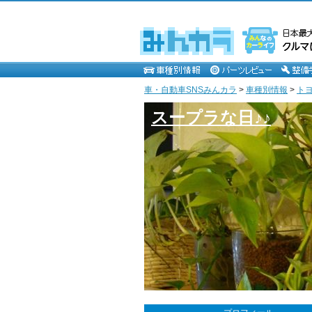
車・自動車SNSみんカラ
>
車種別情報
>
ト
スープラな日♪♪