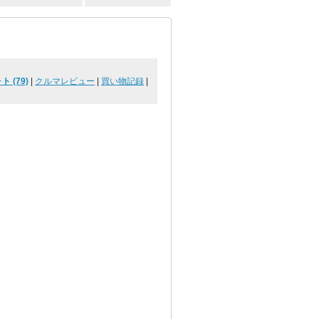
ト (79)
|
クルマレビュー
|
買い物記録
|