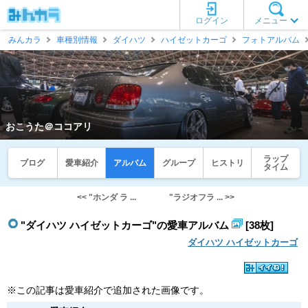
ログイン
メニュー
みんカラ
車種別情報
ダイハツ
ハイゼットカーゴ
フォトアルバム
おこうた＠ココアリ
ラップ
ブログ
愛車紹介
アルバム
グループ
ヒストリ
タイム
<< "ホンダ ラ ...
"ラジオフラ ... >>
"ダイハツ ハイゼットカーゴ"の愛車アルバム
[38枚]
ダイハツ ハイゼットカーゴ
※この記事は愛車紹介で追加された画像です。