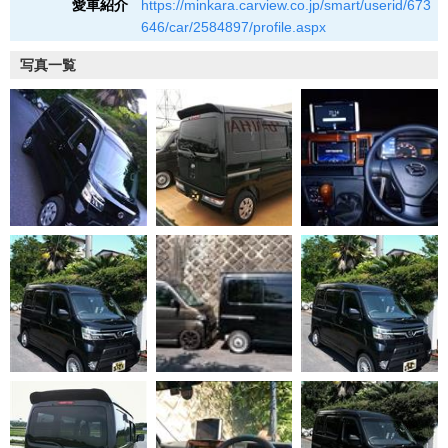
愛車紹介
https://minkara.carview.co.jp/smart/userid/673
646/car/2584897/profile.aspx
写真一覧