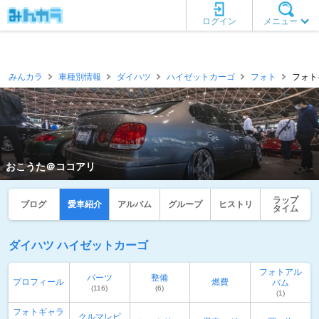
ログイン
メニュー
みんカラ
車種別情報
ダイハツ
ハイゼットカーゴ
フォト
フォト
おこうた＠ココアリ
ラップ
ブログ
愛車紹介
アルバム
グループ
ヒストリ
タイム
ダイハツ ハイゼットカーゴ
フォトアル
パーツ
整備
プロフィール
燃費
バム
(116)
(6)
(1)
フォトギャラ
クルマレビ