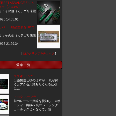
STREET ADVANCE Z ジム
ラ【JB74W】
リ：その他（カテゴリ未設
6/20 14:55:01
カバー 結晶塗装をDIYで
リ：その他（カテゴリ未設
2/15 21:29:34
[
他のクリップをチェック
]
愛車一覧
スズキ ジムニー
出張快適仕様のはずが… 気が付
くとアクセル踏みたくなる仕様
に…
トヨタ スープラ
前のレーシー路線を脱却し、スポ
ーティー路線へ 街中レーシング
カールックじゃなくて、魅 ...