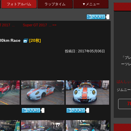
フォトアルバム
ラップタイム
▼メニュー
 2017 ...
Super GT 2017 ... >>
500km Race
[20枚]
投稿日 : 2017年05月06日
「ブ
ーツ
ばんしぃ
ジムニー
7