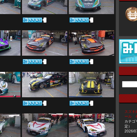
スズキ
ール 43
カテゴ
定）
2026/0