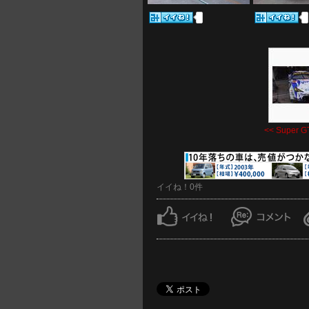
<< Super GT
イイね！0件