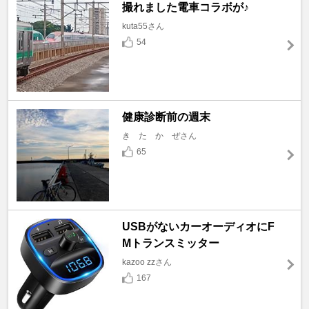
撮れました電車コラボが♪
kuta55さん
54
健康診断前の週末
き た か ぜさん
65
USBがないカーオーディオにF
Mトランスミッター
kazoo zzさん
167