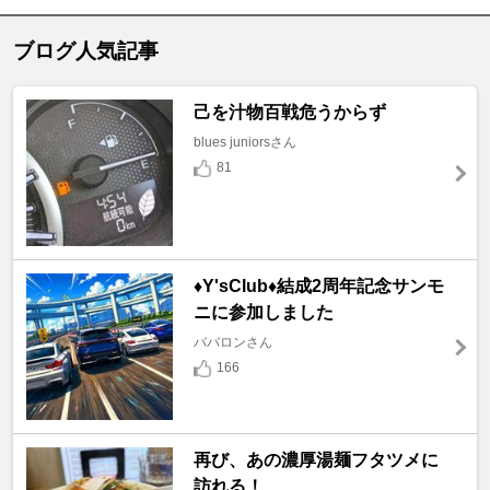
ブログ人気記事
己を汁物百戦危うからず
blues juniorsさん
81
♦️Y'sClub♦️結成2周年記念サンモ
ニに参加しました
ババロンさん
166
再び、あの濃厚湯麺フタツメに
訪れる！