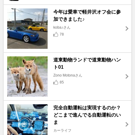
今年は愛車で軽井沢オフ会に参
加できました♪
koba♪さん
78
道東動物ランドで道東動物ハン
ト01
Zono Motonaさん
85
完全自動運転は実現するのか？
どこまで進んでる自動運転のい
ま
カーライフ