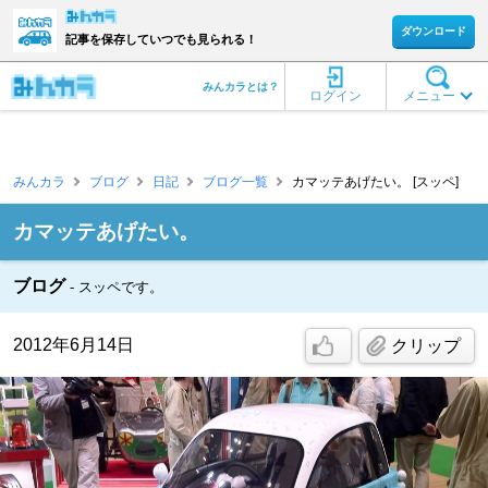
ダウンロード
記事を保存していつでも見られる！
みんカラとは？
ログイン
メニュー
みんカラ
ブログ
日記
ブログ一覧
カマッテあげたい。 [スッペ]
カマッテあげたい。
ブログ
スッペです。
2012年6月14日
クリップ