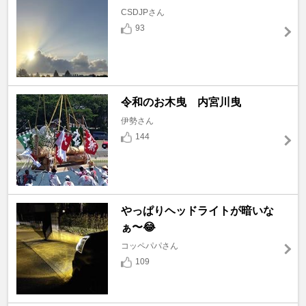
CSDJPさん
93
令和のお木曳 内宮川曳
伊勢さん
144
やっぱりヘッドライトが暗いな
ぁ〜😂
コッペパパさん
109