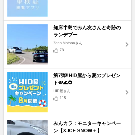
知床半島でみん友さんと奇跡の
ランデブー
Zono Motonaさん
78
第7弾‼️HID屋から夏のプレゼン
ト🍉🌊🌻
HID屋さん
115
みんカラ：モニターキャンペー
ン【X-ICE SNOW＋】