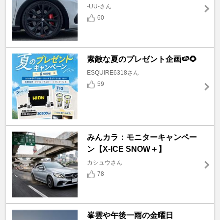
-UU-さん
60
素敵な夏のプレゼント企画🍉🌻
ESQUIRE6318さん
59
みんカラ：モニターキャンペー
ン【X-ICE SNOW＋】
カシュウさん
78
峯雲や午後一雨の金曜日