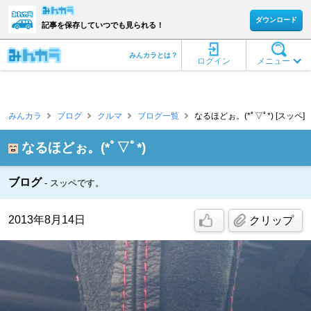
ダウンロード
記事を保存していつでも見られる！
みんカラとは？
ログイン
メニュー
みんカラ
ブログ
クルマ
ブログ一覧
なるほどぉ。(*ﾟ▽ﾟ*) [スッペ]
なるほどぉ。(*ﾟ▽ﾟ*)
ブログ
スッペです。
2013年8月14日
クリップ