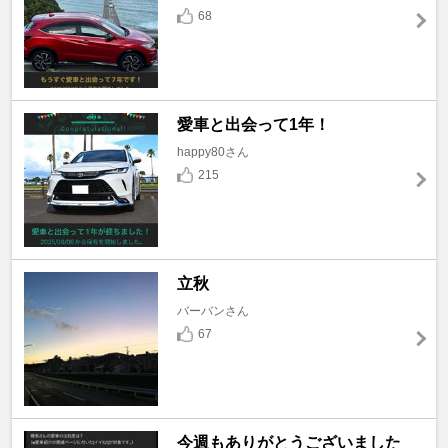
68
愛車と出会って1年！
happy80さん
215
立秋
バーバンさん
67
今週もありがとうございました