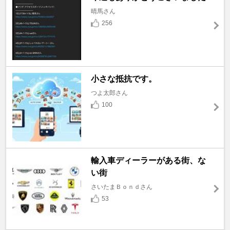
晴馬さん
256
小さな抵抗です。
つよ太郎さん
100
輸入車ディーラーがある街、な
い街
さいたまＢｏｎｄさん
53