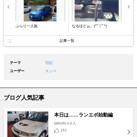
ぶらり一人旅
なるほどぉ。(*ﾟ▽ﾟ*)
記事一覧
テーマ
日記
ユーザー
スッペ
ブログ人気記事
本日は……ランエボ始動編
takeshi.oさん
161