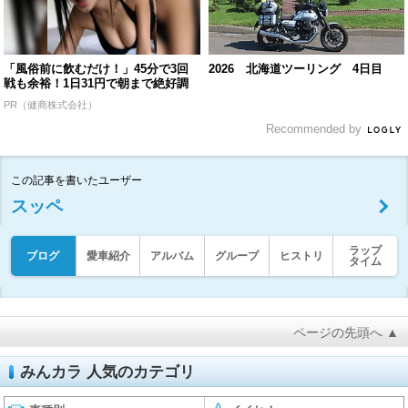
「風俗前に飲むだけ！」45分で3回
2026 北海道ツーリング 4日目
戦も余裕！1日31円で朝まで絶好調
PR（健商株式会社）
Recommended by
この記事を書いたユーザー
スッペ
ラップ
ブログ
愛車紹介
アルバム
グループ
ヒストリ
タイム
ページの先頭へ ▲
みんカラ 人気のカテゴリ