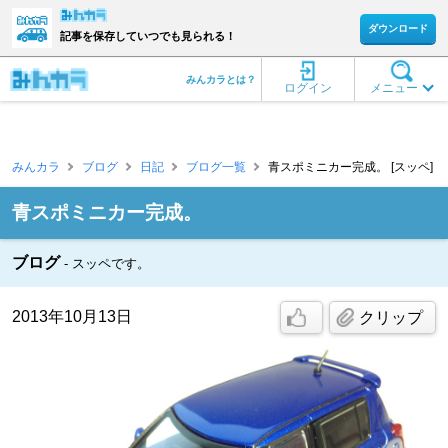
ダウンロード
記事を保存していつでも見られる！
みんカラとは？
ログイン
メニュー
みんカラ
ブログ
日記
ブログ一覧
青スポミニカー完成。 [スッペ]
青スポミニカー完成。
ブログ
スッペです。
2013年10月13日
クリップ