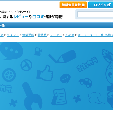
ズキ
>
スイフト
>
整備手帳
>
電装系
>
メーター
>
その他
>
オドメーターLED打ち換え 