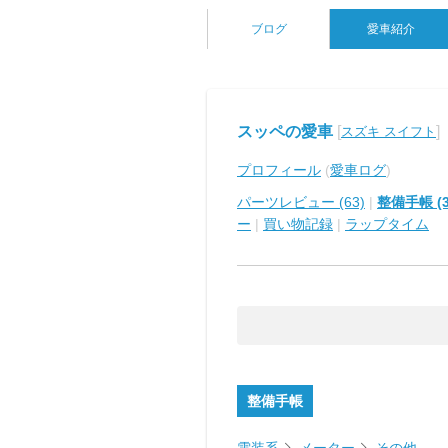
ブログ
愛車紹介
スッペの愛車
[
]
スズキ スイフト
プロフィール
(
愛車ログ
)
パーツレビュー (63)
|
整備手帳 (3
ー
|
買い物記録
|
ラップタイム
整備手帳