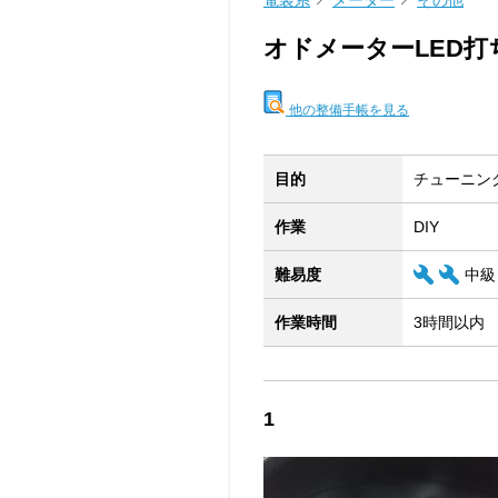
電装系
メーター
その他
オドメーターLED打
他の整備手帳を見る
目的
チューニン
作業
DIY
難易度
中級
作業時間
3時間以内
1