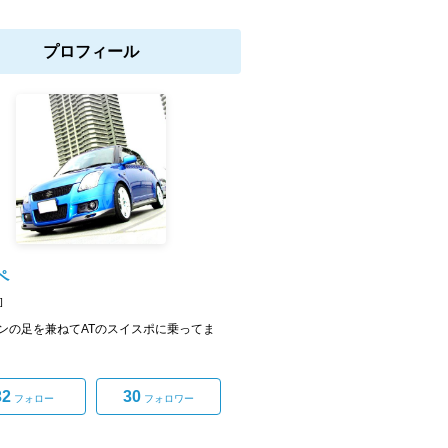
プロフィール
ペ
]
ンの足を兼ねてATのスイスポに乗ってま
32
30
フォロー
フォロワー