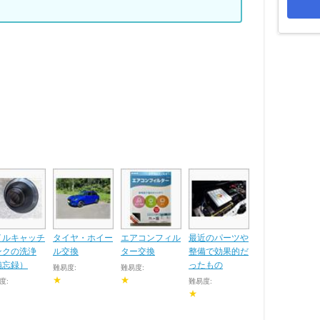
イルキャッチ
タイヤ・ホイー
エアコンフィル
最近のパーツや
ンクの洗浄
ル交換
ター交換
整備で効果的だ
備忘録）
ったもの
難易度:
難易度:
★
★
度:
難易度:
★