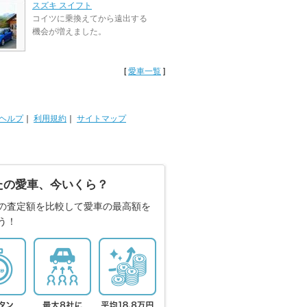
スズキ スイフト
コイツに乗換えてから遠出する
機会が増えました。
[
愛車一覧
]
ヘルプ
｜
利用規約
｜
サイトマップ
たの愛車、今いくら？
の査定額を比較して愛車の最高額を
う！