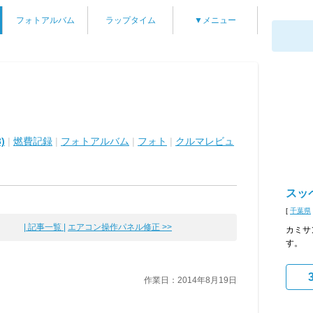
フォトアルバム
ラップタイム
▼メニュー
)
|
燃費記録
|
フォトアルバム
|
フォト
|
クルマレビュ
スッ
[
千葉県
| 記事一覧 |
エアコン操作パネル修正 >>
カミサ
す。
作業日：2014年8月19日