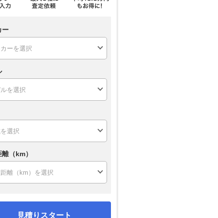
カー
ル
距離（km）
見積りスタート