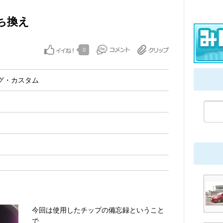
ち換え
0
グ・カスタム
今回は使用したチップの備忘録ということ
で、