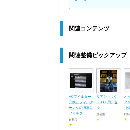
関連コンテンツ
関連整備ピックアップ
ACフイルター
リアショック
オ
交換とフィルタ
（33ｓ用）交
タ
ーナシの旧車に
換
（
フィルター
難易度:
難易
★
★
難易度:
★