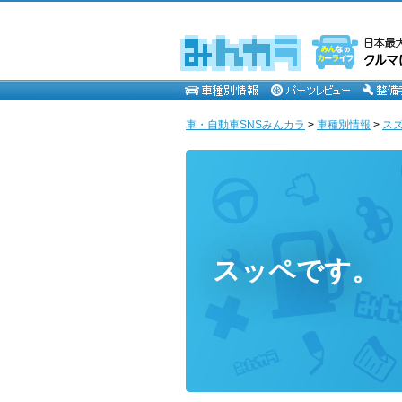
車・自動車SNSみんカラ
>
車種別情報
>
ス
スッペです。