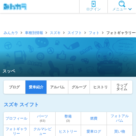
ログイン
メニュー
みんカラ
車種別情報
スズキ
スイフト
フォト
フォトギャラリー一
スッペ
ラップ
ブログ
愛車紹介
アルバム
グループ
ヒストリ
タイム
スズキ スイフト
フォトアル
パーツ
整備
プロフィール
燃費
バム
(63)
(3)
フォトギャラ
クルマレビ
ヒストリー
愛車ログ
買い物
リー
ュー