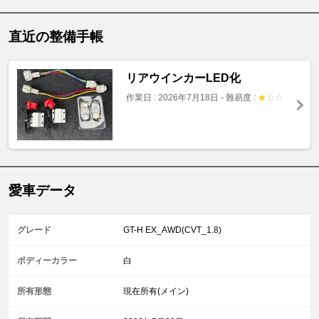
直近の整備手帳
リアウインカーLED化
作業日 : 2026年7月18日
-
難易度 :
★
☆
☆
愛車データ
グレード
GT-H EX_AWD(CVT_1.8)
ボディーカラー
白
所有形態
現在所有(メイン)