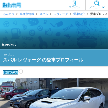
ログイン
メニュー
みんカラ
車種別情報
スバル
レヴォーグ
愛車紹介
愛車プロフィール
isoroku。
isoroku。
スバル レヴォーグ の愛車プロフィール