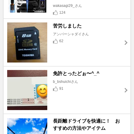
wakasagi29_さん
124
苦労しました
アンバーシャダイさん
62
免許とったどぉ〜^_^
b_bshuichiさん
91
長距離ドライブを快適に！ お
すすめの方法やアイテム