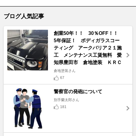
ブログ人気記事
創業50年！！ 30％OFF！！
5年保証！ ボディガラスコー
ティング アークバリア２１施
工 メンテナンス工賃無料 愛
知県豊田市 倉地塗装 ＫＲＣ
倉地塗装さん
67
警察官の発砲について
別手蘭太郎さん
181