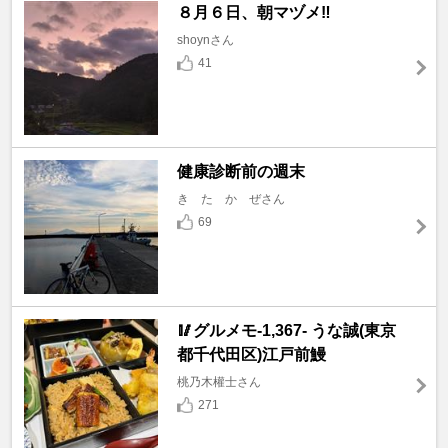
８月６日、朝マヅメ‼️
shoynさん
41
健康診断前の週末
き た か ぜさん
69
🥢グルメモ-1,367- うな誠(東京
都千代田区)江戸前鰻
桃乃木權士さん
271