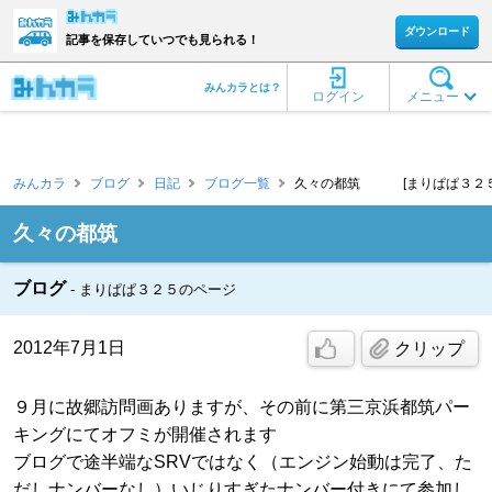
ダウンロード
記事を保存していつでも見られる！
みんカラとは？
ログイン
メニュー
みんカラ
ブログ
日記
ブログ一覧
久々の都筑 [まりぱぱ３２５
久々の都筑
ブログ
まりぱぱ３２５のページ
2012年7月1日
クリップ
９月に故郷訪問画ありますが、その前に第三京浜都筑パー
キングにてオフミが開催されます
ブログで途半端なSRVではなく（エンジン始動は完了、た
だしナンバーなし）いじりすぎたナンバー付きにて参加し