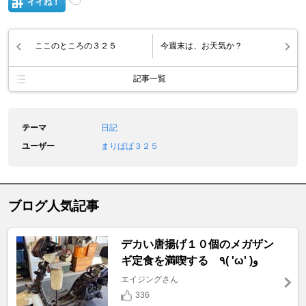
イイね！
ここのところの３２５
今週末は、お天気か？
記事一覧
テーマ
日記
ユーザー
まりぱぱ３２５
ブログ人気記事
デカい唐揚げ１０個のメガザン
ギ定食を満喫する ٩( 'ω' )و
エイジングさん
336