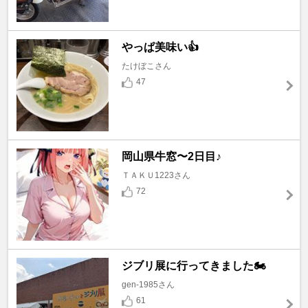
やっぱ美味い👍
たけぼこさん
47
岡山県牛窓〜2日目♪
ＴＡＫＵ1223さん
72
ジブリ展に行ってきました🏍️
gen-1985さん
61