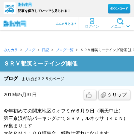
ダウンロード
記事を保存していつでも見られる！
みんカラとは？
ログイン
メニュー
みんカラ
ブログ
日記
ブログ一覧
ＳＲＶ都筑ミーテイング開催 [ま
ＳＲＶ都筑ミーテイング開催
ブログ
まりぱぱ３２５のページ
2013年5月31日
クリップ
今年初めての関東地区Ｏオフミが６月９日（雨天中止）
第三京浜都筑パーキングにてＳＲＶ，ルネッサ（４ｄＮ）
が集まります
大体ＰＭ１；００頃集合、解散は流れになります