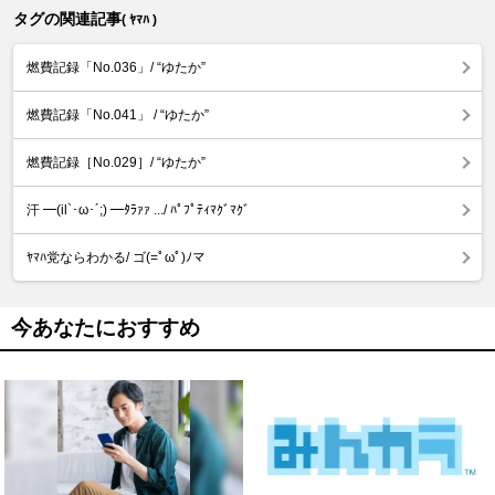
タグの関連記事
( ﾔﾏﾊ )
燃費記録「No.036」/ “ゆたか”
燃費記録「No.041」 / “ゆたか”
燃費記録［No.029］/ “ゆたか”
汗 ━(il`･ω･´;) ━ﾀﾗｧｧ .../ ﾊﾟﾌﾟﾃｨﾏｸﾞﾏｸﾞ
ﾔﾏﾊ党ならわかる/ ゴ(=ﾟωﾟ)ﾉマ
今あなたにおすすめ