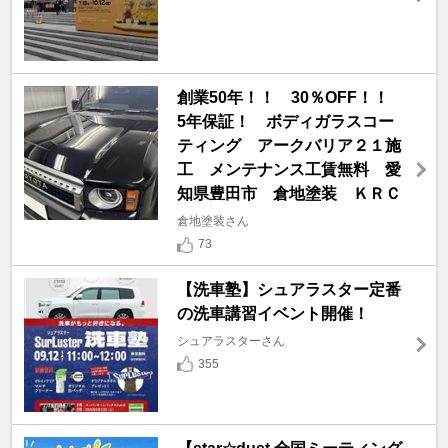
創業50年！！ 30％OFF！！
5年保証！ ボディガラスコー
ティング アークバリア２１施
工 メンテナンス工賃無料 愛
知県豊田市 倉地塗装 ＫＲＣ
倉地塗装さん
73
【洗車塾】シュアラスター定番
の洗車講習イベント開催！
シュアラスターさん
355