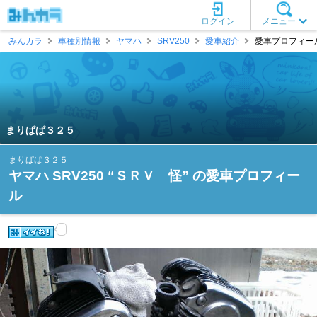
ログイン
メニュー
みんカラ
車種別情報
ヤマハ
SRV250
愛車紹介
愛車プロフィール
まりぱぱ３２５
まりぱぱ３２５
ヤマハ SRV250 “ＳＲＶ 怪” の愛車プロフィー
ル