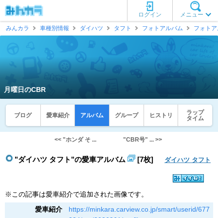
ログイン
メニュー
みんカラ
車種別情報
ダイハツ
タフト
フォトアルバム
フォトア
月曜日のCBR
ラップ
ブログ
愛車紹介
アルバム
グループ
ヒストリ
タイム
<< "ホンダ そ ...
"CBR号" ... >>
"ダイハツ タフト"の愛車アルバム
[7枚]
ダイハツ タフト
※この記事は愛車紹介で追加された画像です。
愛車紹介
https://minkara.carview.co.jp/smart/userid/677