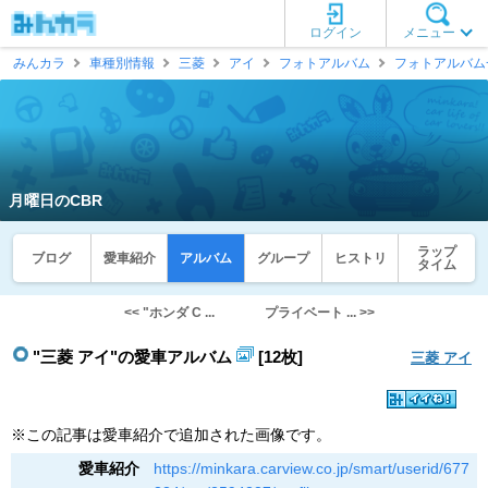
ログイン
メニュー
みんカラ
車種別情報
三菱
アイ
フォトアルバム
フォトアルバム
月曜日のCBR
ラップ
ブログ
愛車紹介
アルバム
グループ
ヒストリ
タイム
<< "ホンダ C ...
プライベート ... >>
"三菱 アイ"の愛車アルバム
[12枚]
三菱 アイ
※この記事は愛車紹介で追加された画像です。
愛車紹介
https://minkara.carview.co.jp/smart/userid/677