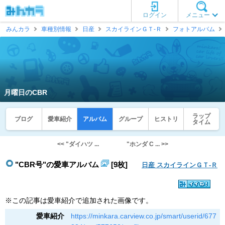
ログイン
メニュー
みんカラ
車種別情報
日産
スカイラインＧＴ‐Ｒ
フォトアルバム
月曜日のCBR
ラップ
ブログ
愛車紹介
アルバム
グループ
ヒストリ
タイム
<< "ダイハツ ...
"ホンダ C ... >>
"CBR号"の愛車アルバム
[9枚]
日産 スカイラインＧＴ‐Ｒ
※この記事は愛車紹介で追加された画像です。
愛車紹介
https://minkara.carview.co.jp/smart/userid/677