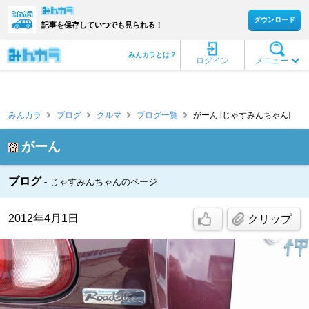
ダウンロード
記事を保存していつでも見られる！
みんカラとは？
ログイン
メニュー
みんカラ
ブログ
クルマ
ブログ一覧
がーん [じゃすみんちゃん]
がーん
ブログ
じゃすみんちゃんのページ
2012年4月1日
クリップ