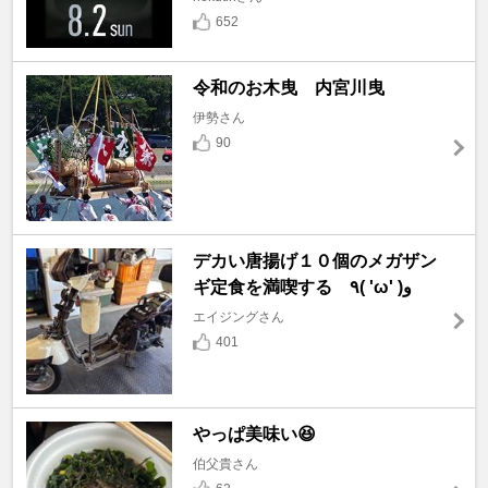
652
令和のお木曳 内宮川曳
伊勢さん
90
デカい唐揚げ１０個のメガザン
ギ定食を満喫する ٩( 'ω' )و
エイジングさん
401
やっぱ美味い😆
伯父貴さん