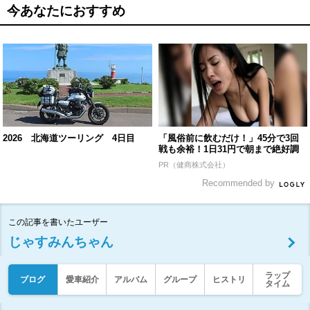
今あなたにおすすめ
2026 北海道ツーリング 4日目
「風俗前に飲むだけ！」45分で3回
戦も余裕！1日31円で朝まで絶好調
PR（健商株式会社）
Recommended by
この記事を書いたユーザー
じゃすみんちゃん
ラップ
ブログ
愛車紹介
アルバム
グループ
ヒストリ
タイム