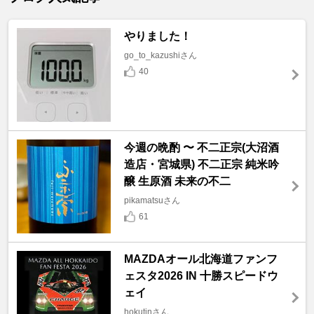
やりました！
go_to_kazushiさん
40
今週の晩酌 〜 不二正宗(大沼酒
造店・宮城県) 不二正宗 純米吟
醸 生原酒 未来の不二
pikamatsuさん
61
MAZDAオール北海道ファンフ
ェスタ2026 IN 十勝スピードウ
ェイ
hokutinさん