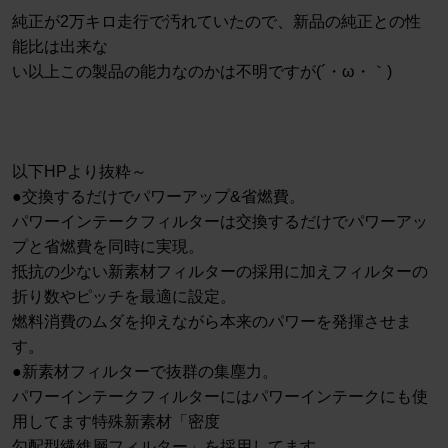
純正が2万キロ走行で汚れていたので、新品の純正との性
能比は出来な
い以上この製品の能力なのかは不明ですが(´・ω・｀)
以下HPより抜粋～
●交換するだけでパワーアップ&省燃費。
パワーインテークフィルターは交換するだけでパワーアッ
プと省燃費を同時に実現。
抵抗の少ない新素材フィルターの採用に加えフィルターの
折り数やピッチを最適に設定。
燃料消費のムダを抑えながら本来のパワーを発揮させま
す。
●新素材フィルターで抜群の集塵力。
パワーインテークフィルターにはパワーインテークにも使
用してます特殊新素材「密度
勾配型繊維層フィルター」を採用してます。