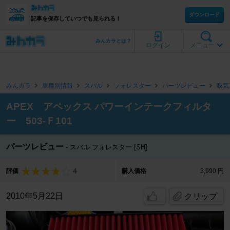
ダウンロード
記事を保存していつでも見られる！
みんカラとは？
ログイン
メニュー
みんカラ
車種別情報
スバル
フォレスター
パーツレビュー
吸気
APEX アペックス パワーインテークフィルタ
ー 503-Ｆ101
パーツレビュー
スバル フォレスター [SH]
4
評価
購入価格
3,990 円
2010年5月22日
クリップ