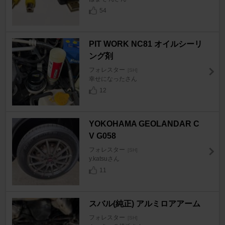
54
PIT WORK NC81 オイルシーリ
ング剤
フォレスター
[SH]
幸せになったさん
12
YOKOHAMA GEOLANDAR C
V G058
フォレスター
[SH]
y.katsuさん
11
スバル(純正) アルミロアアーム
フォレスター
[SH]