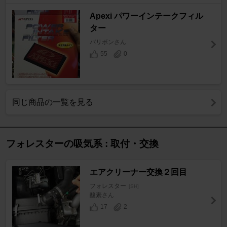
Apexi パワーインテークフィル
ター
バリボンさん
55
0
同じ商品の一覧を見る
フォレスターの吸気系 : 取付・交換
エアクリーナー交換２回目
フォレスター
[SH]
酸素さん
17
2