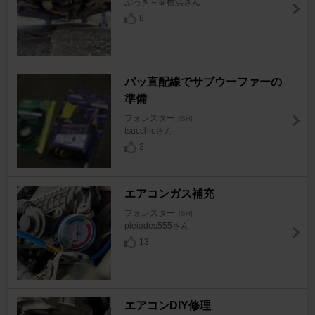
ぶっき～＠横浜さん
8
バッ直配線でサブウーファーの
準備
フォレスター
[SH]
tsucchieさん
3
エアコンガス補充
フォレスター
[SH]
pleiades555さん
13
エアコンDIY修理