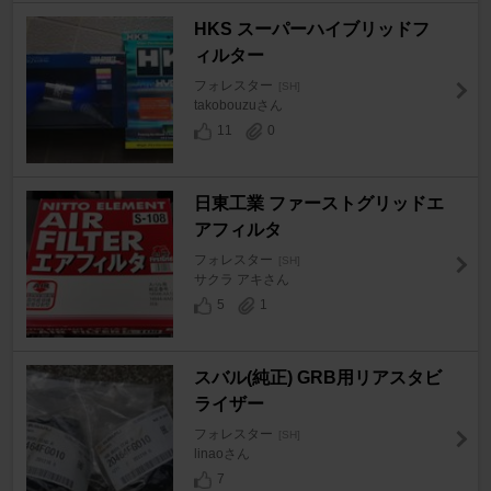
HKS スーパーハイブリッドフ
ィルター
フォレスター
[SH]
takobouzuさん
11
0
日東工業 ファーストグリッドエ
アフィルタ
フォレスター
[SH]
サクラ アキさん
5
1
スバル(純正) GRB用リアスタビ
ライザー
フォレスター
[SH]
linaoさん
7