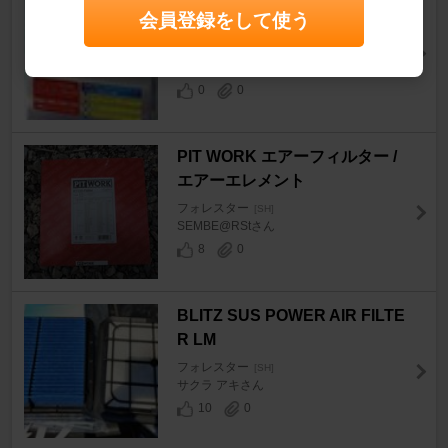
会員登録をして使う
LTER
フォレスター
[SH]
ぜったいひいろさん
0
0
PIT WORK エアーフィルター /
エアーエレメント
フォレスター
[SH]
SEMBE@RStさん
8
0
BLITZ SUS POWER AIR FILTE
R LM
フォレスター
[SH]
サクラ アキさん
10
0