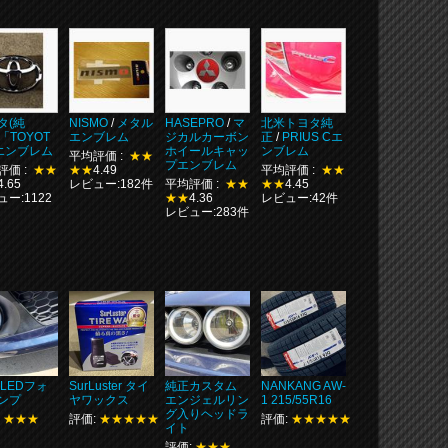
タ(純
NISMO
/
メタル
HASEPRO
/
マ
北米トヨタ純
「TOYOT
エンブレム
ジカルカーボン
正
/
PRIUS Cエ
エンブレム
ホイールキャッ
ンブレム
平均評価 :
★★
プエンブレム
評価 :
★★
★★
4.49
平均評価 :
★★
4.65
レビュー:182件
平均評価 :
★★
★★
4.45
ー:1122
★★
4.36
レビュー:42件
レビュー:283件
 LEDフォ
SurLuster タイ
純正カスタム
NANKANG AW-
ンプ
ヤワックス
エンジェルリン
1 215/55R16
グ入りヘッドラ
:
★★★
評価:
★★★★★
評価:
★★★★★
イト
評価:
★★★