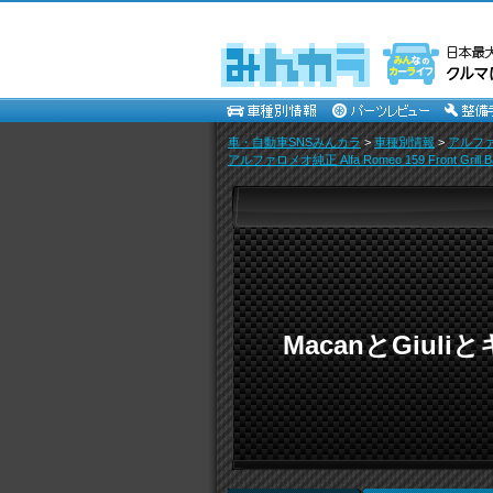
車・自動車SNSみんカラ
>
車種別情報
>
アルフ
アルファロメオ純正 Alfa Romeo 159 Front Grill
MacanとGiuli