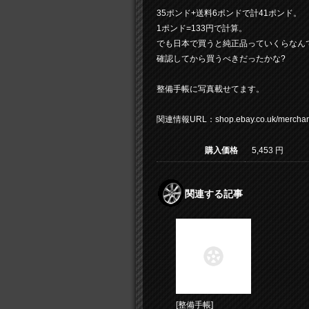
35ポンド+送料6ポンドで計41ポンド。
1ポンド=133円で計算。
でも日本で買うと純正品っていくらなんでしょ
確認してから買うべきだったかな?
整備手帳に写真載せてます。
関連情報URL：shop.ebay.co.uk/merchant
購入価格
5,453 円
関連する記事
[整備手帳]