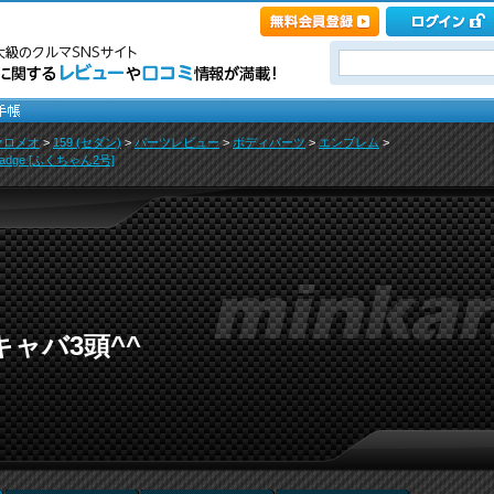
ァロメオ
>
159 (セダン)
>
パーツレビュー
>
ボディパーツ
>
エンブレム
>
 Badge [ふくちゃん2号]
とキャバ3頭^^