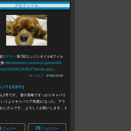
プロフィール
備]
#マカン
第7回エンジンオイル&フィル
交換
http://minkara.carview.co.jp/userid/6
/car/1933412/4361778/note.aspx
」
何シテル？
07/30 22:02
ん2号
[
愛媛県
]
ん2号です。 妻の策略ですっかりキャバリ
というよりキャバリア馬鹿)になった、アラ
おじさんです。 よろしくお願いします。 2
6
76
フォロー
フォロワー