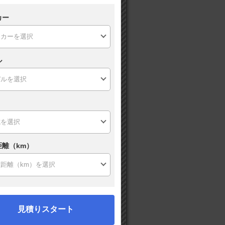
カー
ル
距離（km）
見積りスタート