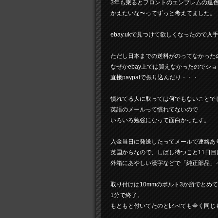
3年も乗るとフロントのエンブレムの退
かえたいな〜ってずっと考えてました。
ebay.ukで見つけて欲しくなったので入
ただし日本までの送料がのってなかった
なぜかebay上では買えなかったのでシ
直接paypalで振り込んだり・・・
慣れてる人に取っては何でもないことで
英語のメールって慣れてないので
いろいろ勉強になって面白かったす。
入金当日に発送したってメールで連絡あ
英国からなので、しばし待つこと11日目
外箱にあやしい漢字などで「純正部品」
取り付けは10mmのボルト3か所でとめ
1分で終了。
もともと付いてたのと比べても全く同じ