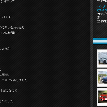
色が目立って
2017/1
ハンダ
ない配
カテゴ
手しました。
定）
2015/1
ので問い合わせたり
ョップに確認して
しょうが
り
に到着。
って書いてありました。
てるだけなので
ものでした。