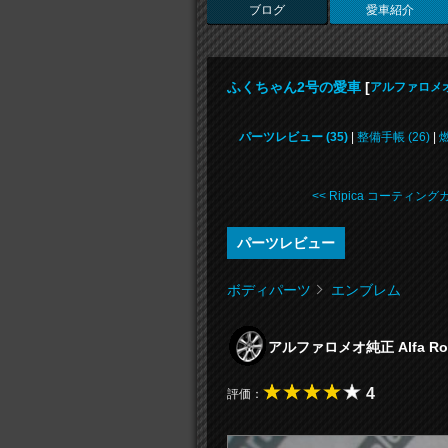
ブログ
愛車紹介
ふくちゃん2号の愛車
[
アルファロメオ 
パーツレビュー (35)
|
整備手帳 (26)
|
燃
<< Ripica コーティングカ 
パーツレビュー
ボディパーツ
エンブレム
アルファロメオ純正 Alfa Romeo
4
評価：