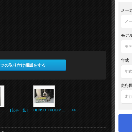
メー
モデ
年式
ーツの取り付け相談をする
走行
...
| 記事一覧 |
DENSO IRIDIUM ... >>