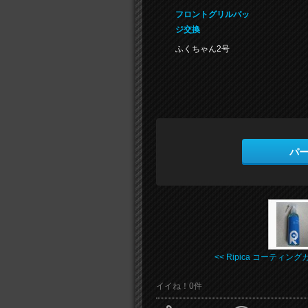
フロントグリルバッ
ジ交換
ふくちゃん2号
パ
<< Ripica コーティングカ 
イイね！0件