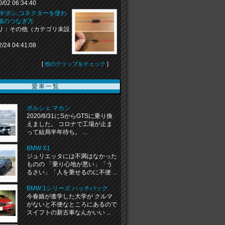
0/02 06:34:40
,ギボシ,コネクターを使わ
線のつなぎ方
リ：その他（カテゴリ未設
2/24 04:41:08
[
他のクリップをチェック
]
愛車一覧
ポルシェ マカン
2020/8/31にSからGTSに乗り換
えました。 コロナで工場が止ま
って結局半年待ち。 ...
BMW X1
ジュリエッタには不満はなかった
ものの 「乗り心地が悪い」「う
るさい」「人を乗せるのに不便 ...
BMW 1シリーズ ハッチバック
今春娘が進学した大学が クルマ
がないと不便なところにあるので
スイフトの新古車なんかいい ...