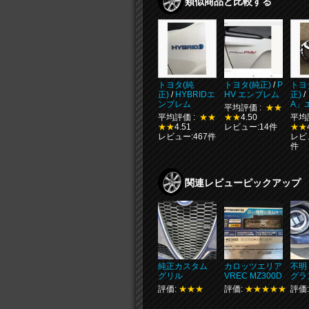
類似商品と比較する
トヨタ(純
トヨタ(純正)
/
P
トヨ
正)
/
HYBRIDエ
HV エンブレム
正)
/
ンブレム
A」
平均評価 :
★★
平均評価 :
★★
★★
4.50
平均
★★
4.51
レビュー:14件
★★
レビュー:467件
レビュ
件
関連レビューピックアップ
純正カスタム
カロッツエリア
不明
グリル
VREC MZ300D
グラ
評価:
★★★
評価:
★★★★★
評価