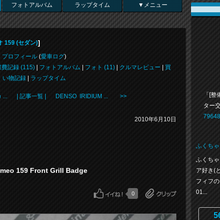
フォトアルバム
ラップタイム
▼メニュー
]
159 (セダン)
プロフィール
(
愛車ログ
)
費記録 (115)
|
フォトアルバム
|
フォト (11)
|
クルマレビュー
|
買
い物記録
|
ラップタイム
「[整
...
| 記事一覧 |
DENSO IRIDIUM ... >>
ター
79648
2010年6月10日
ふくちゃ
ふくちゃ
 159 Front Grill Badge
ア好き(
フィフの
01...
0
5