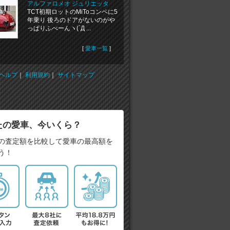
アルファロメオ ジュリエッタ
TCT初期ロットのMiToコンペに5
年乗り 後ろのドアがないのがや
っぱりふべーんヽ(`Д ...
[
愛車一覧
]
ヘルプ
｜
利用規約
｜
サイトマップ
たの愛車、今いくら？
の査定額を比較して愛車の最高額を
う！