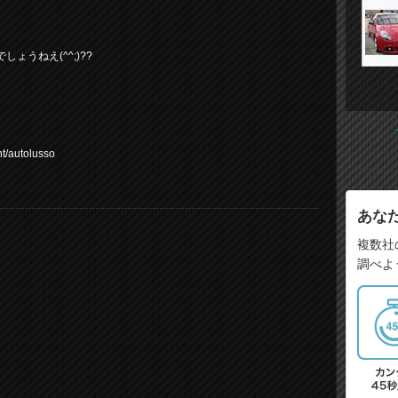
うねえ(^^;)??
/autolusso
あな
複数社
調べよ