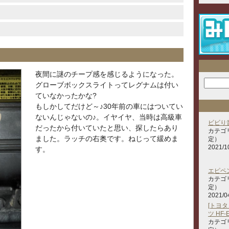
夜間に謎のチープ感を感じるようになった。
グローブボックスライトってレグナムは付い
ていなかったかな?
もしかしてだけど～♪30年前の車にはついてい
ないんじゃないの♪。イヤイヤ、当時は高級車
ビビり
だったから付いていたと思い、探したらあり
カテゴ
ました。ラッチの右奥です。ねじって緩めま
定）
2021/1
す。
エピペ
カテゴ
定）
2021/0
[トヨ
ツ HF-
カテゴ