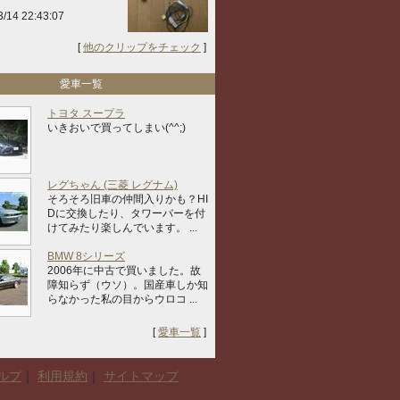
3/14 22:43:07
[
他のクリップをチェック
]
愛車一覧
トヨタ スープラ
いきおいで買ってしまい(^^;)
レグちゃん (三菱 レグナム)
そろそろ旧車の仲間入りかも？HI
Dに交換したり、タワーバーを付
けてみたり楽しんでいます。 ...
BMW 8シリーズ
2006年に中古で買いました。故
障知らず（ウソ）。国産車しか知
らなかった私の目からウロコ ...
[
愛車一覧
]
ルプ
｜
利用規約
｜
サイトマップ