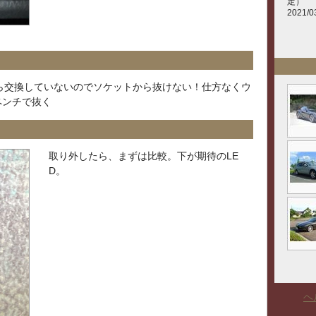
定）
2021/0
ら交換していないのでソケットから抜けない！仕方なくウ
ペンチで抜く
取り外したら、まずは比較。下が期待のLE
D。
ヘ