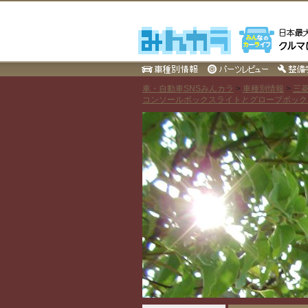
車・自動車SNSみんカラ
>
車種別情報
>
三
コンソールボックスライトとグローブボックス