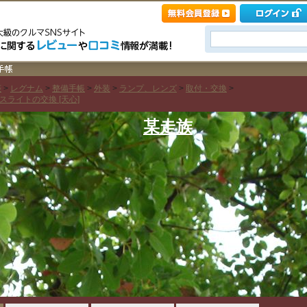
菱
>
レグナム
>
整備手帳
>
外装
>
ランプ、レンズ
>
取付・交換
>
ライトの交換 [天心]
某走族