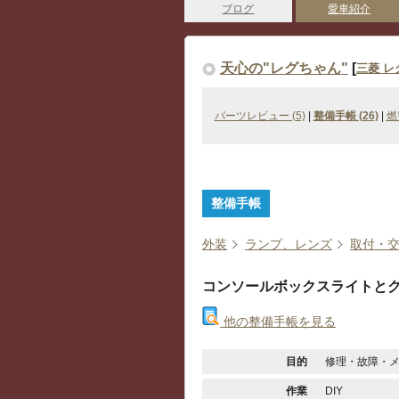
ブログ
愛車紹介
天心の"レグちゃん"
[
三菱 レ
パーツレビュー (5)
|
整備手帳 (26)
|
燃
整備手帳
外装
ランプ、レンズ
取付・
コンソールボックスライトと
他の整備手帳を見る
目的
修理・故障・
作業
DIY