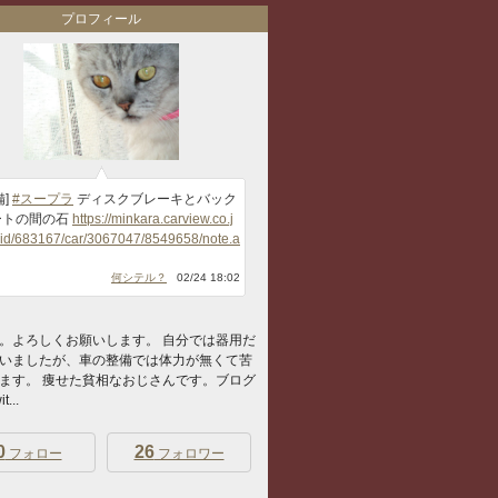
プロフィール
備]
#スープラ
ディスクブレーキとバック
ートの間の石
https://minkara.carview.co.j
rid/683167/car/3067047/8549658/note.a
何シテル？
02/24 18:02
。よろしくお願いします。 自分では器用だ
いましたが、車の整備では体力が無くて苦
ます。 痩せた貧相なおじさんです。ブログ
...
0
26
フォロー
フォロワー