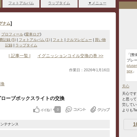
フォトアルバム
ラップタイム
▼メニュー
]
グナム
プロフィール
(
愛車ログ
)
費記録 (5)
|
フォトアルバム (1)
|
フォト
|
クルマレビュー
|
買い物
記録
|
ラップタイム
「[整
| 記事一覧 |
イグニッションコイル交換の巻 >>
プレ
p/use
作業日：2026年1月16日
spx
」
交換
天心
天心です
グローブボックスライトの交換
と思って
労してい
0
よりもTwit
1
メンテナンス