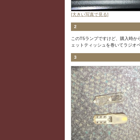
[大きい写真で見る]
2
このT5ランプですけど、購入時か
ェットティッシュを巻いてラジオ
3