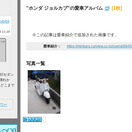
"ホンダ ジョルカブ"の愛車アルバム
[1枚]
jp/b/68
 21:28
※この記事は愛車紹介で追加された画像です。
愛車紹介：
https://minkara.carview.co.jp/userid/684
写真一覧
92セダン
壊れか
てどこまで
ワー