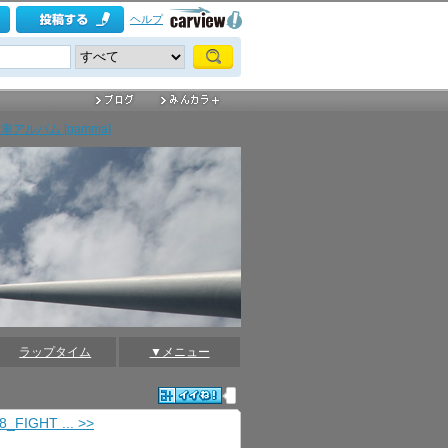
ヘルプ
アルバム [gamma]
ラップタイム
▼メニュー
8_FIGHT ... >>