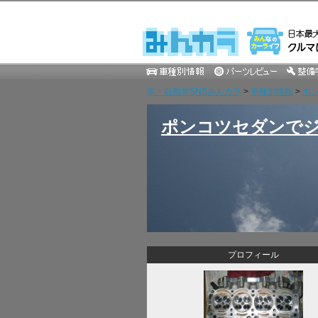
車・自動車SNSみんカラ
>
車種別情報
>
ホ
ポンコツセダンでジ
プロフィール