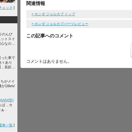
関連情報
チェック
]
> ホンダ ジョルカブ トップ
> ホンダ ジョルカブパーツレビュー
りのんび
この記事へのコメント
ニットスイ
なの ...
買った車で
コメントはありません。
色々あり
長距 ...
っちがメイ
が18km/
A04型)
っぱ，カ
なぁ．
愛車一覧
]