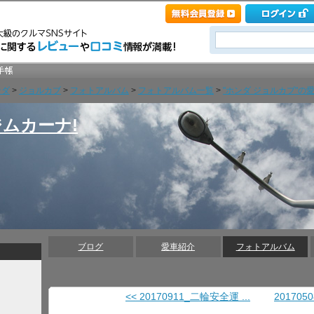
ンダ
>
ジョルカブ
>
フォトアルバム
>
フォトアルバム一覧
>
"ホンダ ジョルカブ"の愛車
ムカーナ!
ブログ
愛車紹介
フォトアルバム
<< 20170911_二輪安全運 ...
2017050