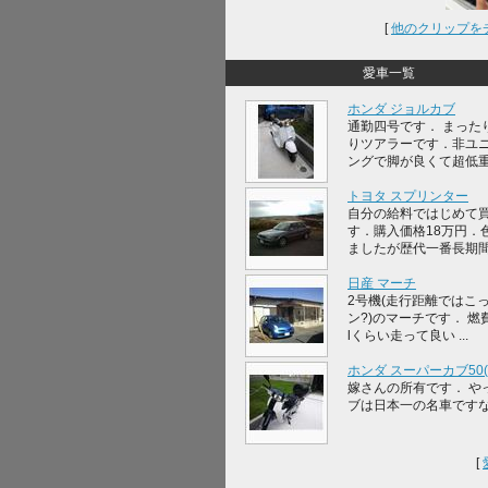
[
他のクリップを
愛車一覧
ホンダ ジョルカブ
通勤四号です． まった
りツアラーです．非ユ
ングで脚が良くて超低重心
トヨタ スプリンター
自分の給料ではじめて
す．購入価格18万円．
ましたが歴代一番長期間，
日産 マーチ
2号機(走行距離ではこ
ン?)のマーチです． 燃費
lくらい走って良い ...
ホンダ スーパーカブ50(A
嫁さんの所有です． や
ブは日本一の名車です
[