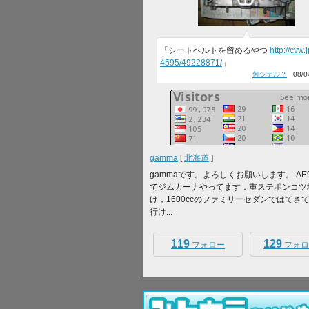
「シートベルトを留めるやつ
http://cvw.
4595/49228871/
」
何シテル？
08/04
gamma
[
北海道
]
gammaです。よろしくお願いします。 AE
でジムカーナやってます．重ステポンコツ
け，1600ccのファミリーセダンではてさ
行け...
119
129
フォロー
フォロ