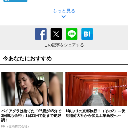
もっと見る
この記事をシェアする
今あなたにおすすめ
バイアグラは捨てた「65歳が45分で
1年ぶりの京都旅行！（その2）～伏
3回戦も余裕」1日31円で朝まで絶好
見稲荷大社から伏見工業高校へ～
調！
PR（健商株式会社）