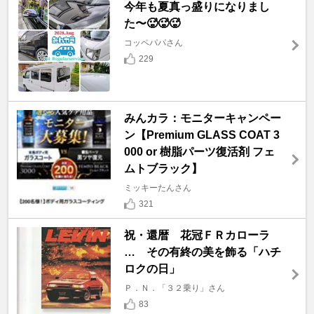
今年も夏真っ盛りになりまし
た〜🥵🥵🥵
コッペパパさん
229
みんカラ：モニターキャンペー
ン【Premium GLASS COAT 3
000 or 樹脂パーツ復活剤 フェ
ムトブラック】
ミッキーたんさん
321
祝・還暦 花冠ＦＲカローラ
… その有終の美を飾る「ハチ
ロクの日」
Ｐ．Ｎ．「３２乗り」さん
83