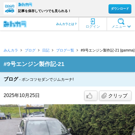
ダウンロード
記事を保存していつでも見られる！
みんカラとは？
ログイン
メニュー
みんカラ
ブログ
日記
ブログ一覧
#9号エンジン製作記-21 [gamma]
#9号エンジン製作記-21
ブログ
ポンコツセダンでジムカーナ!
2025年10月25日
クリップ