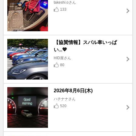
takeshi.oさん
133
【協賛情報】スバル車いっぱ
い...💙
HID屋さん
80
2026年8月6日(木)
ハチナナさん
520