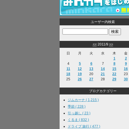
ユーザー内検索
<<
2011/9
>>
日
月
火
水
木
金
1
2
4
5
6
7
8
9
11
12
13
14
15
16
18
19
20
21
22
23
25
26
27
28
29
30
ブログカテゴリー
ジムカーナ ( 1,215 )
季節 ( 228 )
引っ越し ( 23 )
くるま ( 832 )
ドライブ 旅行 ( 477 )