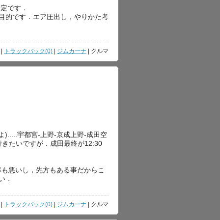
予定です．
が目的です．エア圧出し，やりかた考
|
トラックバック(0)
|
ジムカーナ
| クルマ
....宇都宮-上野-京成上野-成田空
....って行きたいですが．成田最終が12:30
に効率も悪いし，先方もある事だからこ
さい．
|
トラックバック(0)
|
ジムカーナ
| クルマ