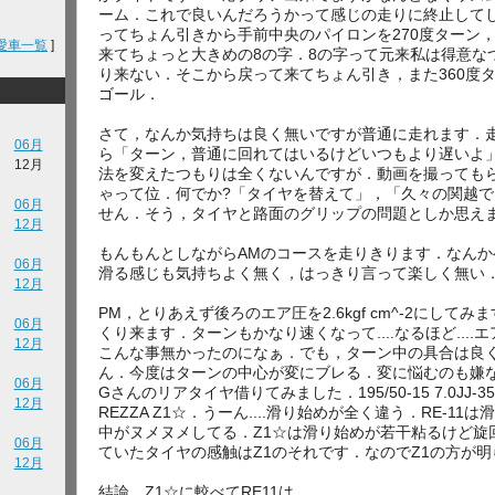
ーム．これで良いんだろうかって感じの走りに終止して
ってちょん引きから手前中央のパイロンを270度ターン
愛車一覧
]
来てちょっと大きめの8の字．8の字って元来私は得意なつも
り来ない．そこから戻って来てちょん引き，また360度
ゴール．
さて，なんか気持ちは良く無いですが普通に走れます．
06月
ら「ターン，普通に回れてはいるけどいつもより遅いよ
12月
法を変えたつもりは全くないんですが．動画を撮っても
ゃって位．何でか?「タイヤを替えて」，「久々の関越
06月
せん．そう，タイヤと路面のグリップの問題としか思えません
12月
もんもんとしながらAMのコースを走りきります．なん
06月
滑る感じも気持ちよく無く，はっきり言って楽しく無い．なん
12月
PM，とりあえず後ろのエア圧を2.6kgf cm^-2にし
06月
くり来ます．ターンもかなり速くなって....なるほど....エ
12月
こんな事無かったのになぁ．でも，ターン中の具合は良
ん．今度はターンの中心が変にブレる．変に悩むのも嫌
06月
Gさんのリアタイヤ借りてみました．195/50-15 7.0JJ-35 RE11
12月
REZZA Z1☆．うーん....滑り始めが全く違う．RE-
中がヌメヌメしてる．Z1☆は滑り始めが若干粘るけど旋
06月
ていたタイヤの感触はZ1のそれです．なのでZ1の方が
12月
結論，Z1☆に較べてRE11は，