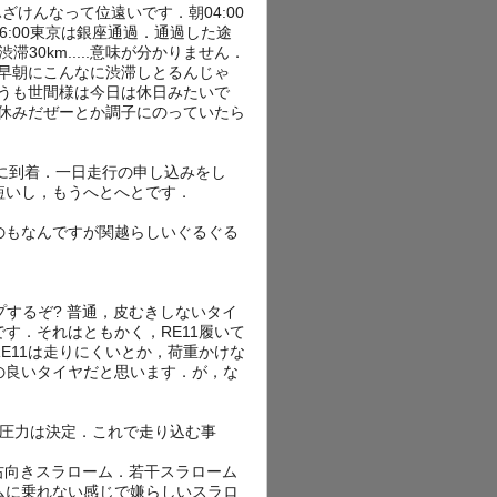
．ふざけんなって位遠いです．朝04:00
06:00東京は銀座通過．通過した途
島間渋滞30km.....意味が分かりません．
早朝にこんなに渋滞しとるんじゃ
うも世間様は今日は休日みたいで
休みだぜーとか調子にのっていたら
SLに到着．一日走行の申し込みをし
短いし，もうへとへとです．
のもなんですが関越らしいぐるぐる
グリップするぞ? 普通，皮むきしないタイ
す．それはともかく，RE11履いて
E11は走りにくいとか，荷重かけな
の良いタイヤだと思います．が，な
-2の圧力は決定．これで走り込む事
〜右向きスラローム．若干スラローム
ムに乗れない感じで嫌らしいスラロ