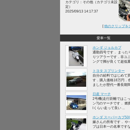
カテゴリ：その他（カテゴリ未設
定）
2025/09/13 14:17:37
[
他のクリップを
愛車一覧
ホンダ ジョルカブ
通勤四号です． まった
りツアラーです．非ユ
ングで脚が良くて超低重心
トヨタ スプリンター
自分の給料ではじめて
す．購入価格18万円．
ましたが歴代一番長期間，
日産 マーチ
2号機(走行距離ではこ
ン?)のマーチです． 燃費
lくらい走って良い ...
ホンダ スーパーカブ50(A
嫁さんの所有です． や
ブは日本一の名車です