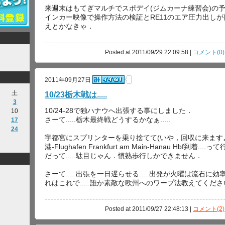
来週末はもてぎマルチでスポデイ(ジムカーナ練習会)の
インカー映像で操作方法の検証とRE11のエア圧力出し
えとかなきゃ．
Posted at 2011/09/29 22:09:58 |
コメント(0)
2011年09月27日
土
10/23栃木戦は.....
3
10/24-28で独ハナウへ出張する事にしました．
10
さーて.....栃木最終戦どうするかなぁ.....
17
24
宇都宮にスプリンターを乗り捨てて(いや，回収に来ますよ).
港-Flughafen Frankfurt am Main-Hanau Hbf到着
だって.....駄目じゃん．慣熟歩行しかできません．
さーて.....出張を一日遅らせる.....出発が火曜は流石
れはこれで.....誰か素敵な欧州へのワープ法教えてくだ
Posted at 2011/09/27 22:48:13 |
コメント(2)