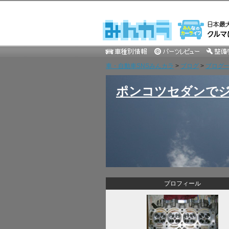
車・自動車SNSみんカラ
>
ブログ
>
ブログ一覧
ポンコツセダンでジ
プロフィール