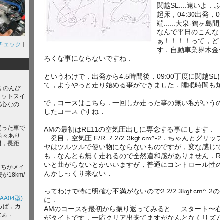
関越SL....遠いよ
起床，04:30出発，
端......大泉-鶴ヶ
なんで平日のこんな
ぁ！！！！って，ど
チェック
]
す．自動車業界木金
ろくな事にならないですね．
というわけで，出発から4.5時間後，09:00丁度に関越
て，ようやっと走り始める事ができました．睡眠時間も
りのんび
ニットスイ
で，コースはこちら．一回しか走った事の無い私がいう
なの ...
したコースですね．
買った車で
AMの最初はRE11の空気圧出しに専念する事にします．
色々あり
一発目，空気圧 F/R=2.2/2.3kgf cm^-2．ちゃんと
長距 ...
ヤはツルツルで使い物にならないものですが，変な感じで
も．なんとも無く走れるので全然違和感がありません．R
いと曲がらないとかいいますが，普通にコントロール性
っちがメイ
んかしっくり来ない．
が18km/
ってわけで特に明確な不満がないので2.2/2.3kgf cm^
A04型)
に．
っぱ，カ
AMのコースを最初から振り返ってみると.....スタート
なぁ．
がタイトです．一応クリア出来てますがなんとなくリズ