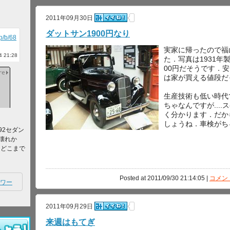
2011年09月30日
ダットサン1900円なり
jp/b/68
実家に帰ったので福
 21:28
た．写真は1931年
00円だそうです．
は家が買える値段だ
生産技術も低い時代
ちゃなんですが...
く分かります．だか
しょうね．車検がち
92セダン
壊れか
てどこまで
Posted at 2011/09/30 21:14:05 |
コメント
ワー
2011年09月29日
来週はもてぎ