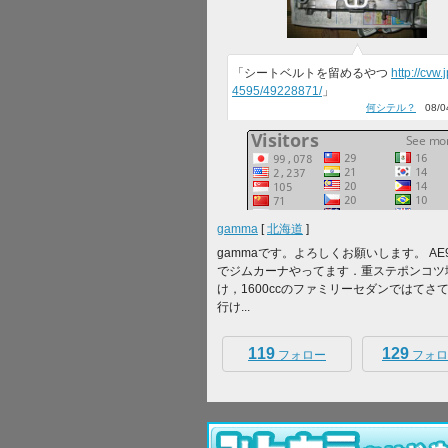
「シートベルトを留めるやつ
http://cvw.
4595/49228871/
」
何シテル？
08/04
gamma
[
北海道
]
gammaです。よろしくお願いします。 AE
でジムカーナやってます．重ステポンコツ
け，1600ccのファミリーセダンではてさ
行け...
119
129
フォロー
フォロ