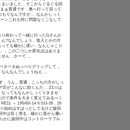
しまいました．そこからぐるぐる回
，まぁ普通です．奥へ行って戻って
りなんですが.....なんかしっく
ターンこれも特に問題なくこなして
走り終わって一緒に行ったGさんか
」ん?なんでしょう．進入とかの方
らっても確かに遅い．なんじゃこり
で」，この二つしか変化点はありま
．さーて.....
かベタベタぬっぺりグリップして，
なんでしょうねえ.....
てみます，うん，普通．こっちの方がしっ
ア圧がこんなに効くんだ.....Z1☆は
くなってもなんかしっくりきませ
なので条件を大きく変えてみるべく
 → 195/60-14 6.0JJ-35．DI
11は滑り始めはすぱっとしてるけど旋回
回中は良く滑る．確かに昔から履い
明らかに旋回中はコントローラブル．