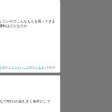
したいのでこんなもんを買ってきま
運転はどんなだか．
(0)
|
トラックバック(0)
|
くるま
| クルマ
もがなでRE11の皮むきと条件だしで