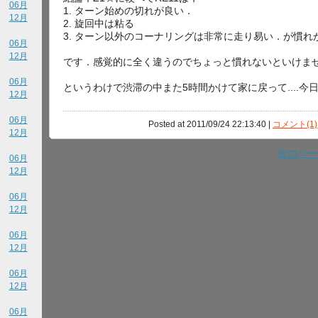
06月
1. ターン始めの切れが良い．
12月
2. 旋回中は粘る
3. ターン以外のコーナリングは非常に走り易い．が慣れ
06月
12月
です．感覚的に全く違うのでちょっと慣れないといけま
06月
というわけで渋滞の中また5時間かけて家に戻って....今
12月
06月
Posted at 2011/09/24 22:13:40 |
コメント(1)
12月
次のページ
06月
12月
06月
12月
06月
12月
06月
12月
06月