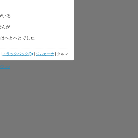
がいる．
せんが．
日はへとへとでした．
|
トラックバック(0)
|
ジムカーナ
| クルマ
 >>