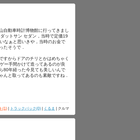
山自動車時計博物館に行ってきまし
製ダットサン セダン，当時で定価19
安いなぁと思いきや，当時のお金で
ったそうで．
ですからドアのチリとかはめちゃく
.スゲー手間かけて造ってあるのが良
ら80年経った今見ても美しいんで
ゃんと取ってあるのも素敵ですね．
(1)
|
トラックバック(0)
|
くるま
| クルマ