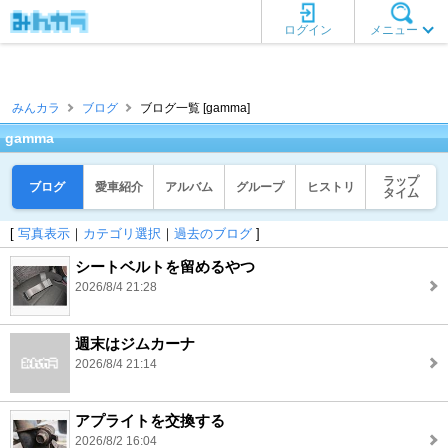
ログイン
メニュー
みんカラ
ブログ
ブログ一覧 [gamma]
gamma
ラップ
ブログ
愛車紹介
アルバム
グループ
ヒストリ
タイム
[
写真表示
｜
カテゴリ選択
｜
過去のブログ
]
シートベルトを留めるやつ
2026/8/4 21:28
週末はジムカーナ
2026/8/4 21:14
アプライトを交換する
2026/8/2 16:04