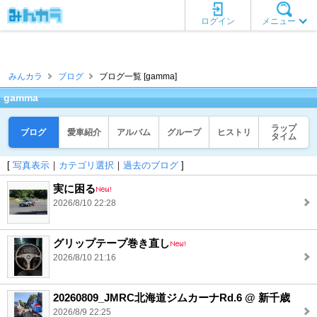
ログイン
メニュー
みんカラ
ブログ
ブログ一覧 [gamma]
gamma
ラップ
ブログ
愛車紹介
アルバム
グループ
ヒストリ
タイム
[
写真表示
｜
カテゴリ選択
｜
過去のブログ
]
実に困る
2026/8/10 22:28
グリップテープ巻き直し
2026/8/10 21:16
20260809_JMRC北海道ジムカーナRd.6 @ 新千歳
2026/8/9 22:25