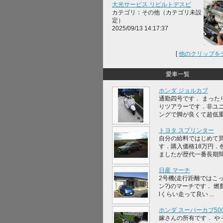
大光サービス リビルトデスビ
カテゴリ：その他（カテゴリ未設
定）
2025/09/13 14:17:37
[
他のクリップを
愛車一覧
ホンダ ジョルカブ
通勤四号です． まった
りツアラーです．非ユ
ングで脚が良くて超低重心
トヨタ スプリンター
自分の給料ではじめて
す．購入価格18万円．
ましたが歴代一番長期間，
日産 マーチ
2号機(走行距離ではこ
ン?)のマーチです． 燃費
lくらい走って良い ...
ホンダ スーパーカブ50(A
嫁さんの所有です． や