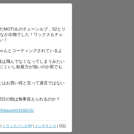
MOTULのチェーンルブ，S2とリ
かなか出物でした！ワックスもチェ
い！
ゃんとコーティングされているよ
ら後は飛んでなくなってしまうみたい
にくいし粘着力が強いのか雨でも
円とはお買い得と言って過言ではない
明日の朝は無事迎えられるのか？
595/blog/41916615/
|
トラックバック(0)
|
メンテナンス
| 日記