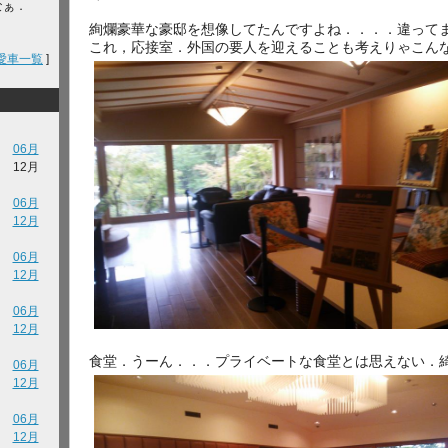
なぁ．
絢爛豪華な豪邸を想像してたんですよね．．．．違って
これ，応接室．外国の要人を迎えることも考えりゃこん
愛車一覧
]
06月
12月
06月
12月
06月
12月
06月
12月
食堂．うーん．．．プライベートな食堂とは思えない．
06月
12月
06月
12月