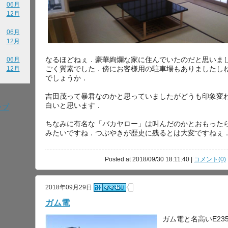
06月
12月
06月
12月
なるほどねぇ．豪華絢爛な家に住んでいたのだと思いま
06月
ごく質素でした．傍にお客様用の駐車場もありましたし
12月
でしょうか．
吉田茂って暴君なのかと思っていましたがどうも印象変
白いと思います．
ップ
ちなみに有名な「バカヤロー」は叫んだのかとおもった
みたいですね．つぶやきが歴史に残るとは大変ですねぇ
Posted at 2018/09/30 18:11:40 |
コメント(0)
2018年09月29日
ガム電
ガム電と名高いE2