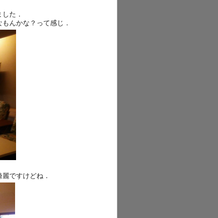
ました．
なもんかな？って感じ．
綺麗ですけどね．