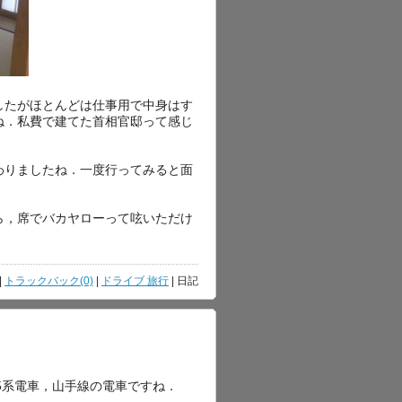
したがほとんどは仕事用で中身はす
ね．私費で建てた首相官邸って感じ
わりましたね．一度行ってみると面
ら，席でバカヤローって呟いただけ
．
|
トラックバック(0)
|
ドライブ 旅行
| 日記
35系電車，山手線の電車ですね．