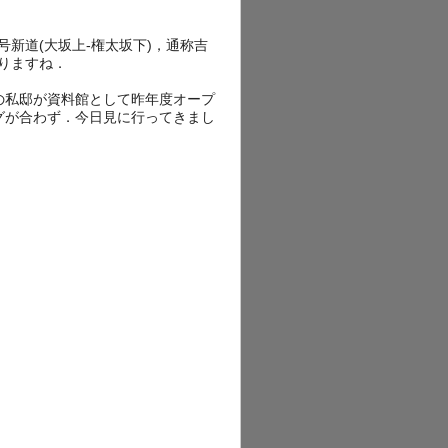
号新道(大坂上-権太坂下)，通称吉
りますね．
の私邸が資料館として昨年度オープ
グが合わず．今日見に行ってきまし