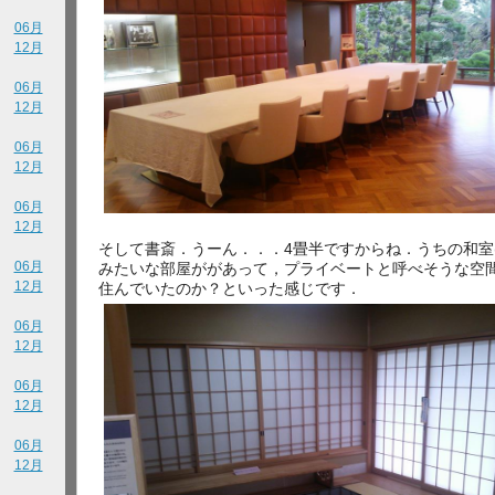
06月
12月
06月
12月
06月
12月
06月
12月
そして書斎．うーん．．．4畳半ですからね．うちの和室
06月
みたいな部屋ががあって，プライベートと呼べそうな空
12月
住んでいたのか？といった感じです．
06月
12月
06月
12月
06月
12月