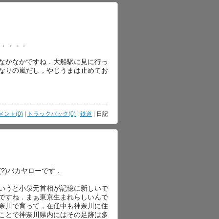
る．．．．
なかなかですね．大船駅に見に行っ
なりの嵐だし，やじうまは止めてお
メント(0)
|
トラックバック(0)
|
鉄道
| 日記
?)バカヤローです．
いうと小泉元首相が記憶に新しいで
ですね．まぁ東京生まれらしいんで
奈川で育って，在任中も神奈川に住
ことで神奈川県内にはその足跡は多