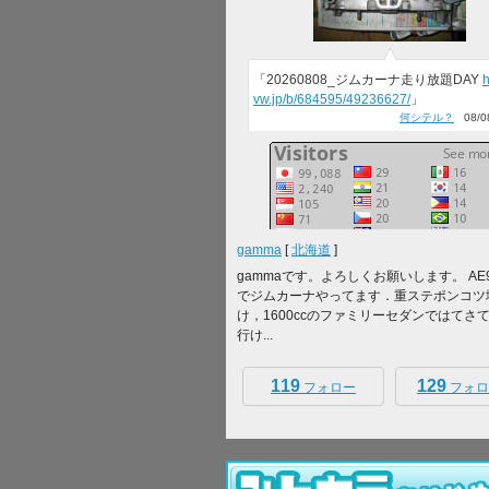
「20260808_ジムカーナ走り放題DAY
h
vw.jp/b/684595/49236627/
」
何シテル？
08/08
gamma
[
北海道
]
gammaです。よろしくお願いします。 AE
でジムカーナやってます．重ステポンコツ
け，1600ccのファミリーセダンではてさ
行け...
119
129
フォロー
フォロ