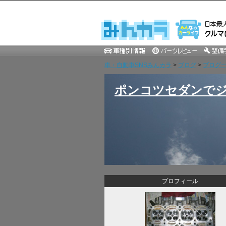
車・自動車SNSみんカラ
>
ブログ
>
ブログ一覧
ポンコツセダンでジ
プロフィール