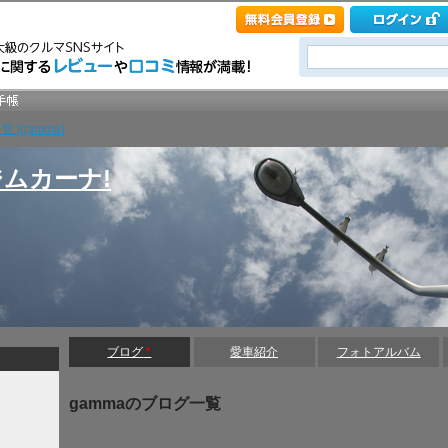
 [gamma]
ムカーナ!
ブログ
*
愛車紹介
フォトアルバム
gammaのブログ一覧