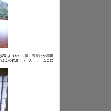
(6畳)より狭い．隣に寝室だか居間
間はこの程度．うーん．．．ここに