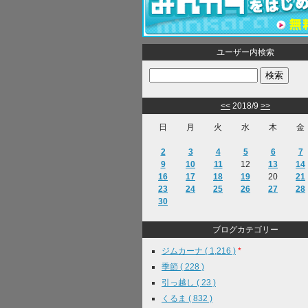
ユーザー内検索
<<
2018/9
>>
日
月
火
水
木
金
2
3
4
5
6
7
9
10
11
12
13
14
16
17
18
19
20
21
23
24
25
26
27
28
30
ブログカテゴリー
ジムカーナ ( 1,216 )
*
季節 ( 228 )
引っ越し ( 23 )
くるま ( 832 )