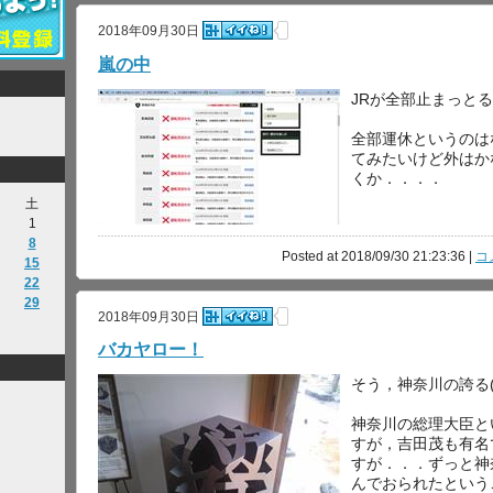
2018年09月30日
嵐の中
JRが全部止まっと
全部運休というのは
てみたいけど外はか
くか．．．．
土
1
8
Posted at 2018/09/30 21:23:36 |
コ
15
22
29
2018年09月30日
バカヤロー！
そう，神奈川の誇る(
神奈川の総理大臣と
すが，吉田茂も有名
すが．．．ずっと神
んでおられたという