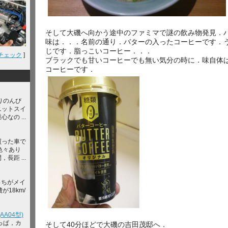
そして大磯へ向かう途中のファミマで謎の飲み物発見．
味は．．．名前の通り．バターの入ったコーヒーです．
じです．脂っこいコーヒー．．．
チェック
]
ブラックでも甘いコーヒーでも無い気分の時に．味自体
コーヒーです．
りのんび
ニットスイ
なの ...
買った車で
色々あり
長距 ...
っちがメイ
が18km/
A04型)
っぱ，カ
そして40分ほどで大磯の吉田茂邸へ．