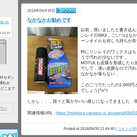
2018年09月30日
なかなかお勧めです
ttp://c
以前，買いましたと書き込んだ
 22:21
ンレイのWAX，こいつはな
ーンオイルも何しろ持ちが良
特にリンレイのワックスはち
うで汚れが少ないです．
MOTULも皮膜を形成した
でして．薄い皮膜なので汚れ
なかなか落ちない．
92セダン
壊れか
この二つでたったの1,000
てどこまで
でしょう(^o^)
しかし．．．段々と風がヤバい感じになってきました．
ワー
関連情報URL :
https://minkara.carview.co.jp/userid/684
Posted at 2018/09/30 21:44:40 |
コメント(0)