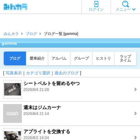
ログイン
メニュー
みんカラ
ブログ
ブログ一覧 [gamma]
gamma
ラップ
ブログ
愛車紹介
アルバム
グループ
ヒストリ
タイム
[
写真表示
｜
カテゴリ選択
｜
過去のブログ
]
シートベルトを留めるやつ
2026/8/4 21:28
週末はジムカーナ
2026/8/4 21:14
アプライトを交換する
2026/8/2 16:04