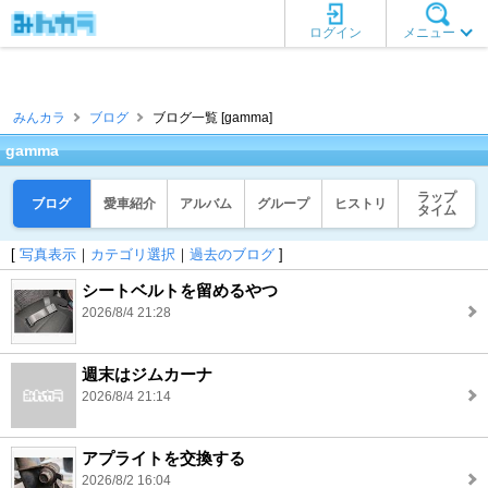
ログイン
メニュー
みんカラ
ブログ
ブログ一覧 [gamma]
gamma
ラップ
ブログ
愛車紹介
アルバム
グループ
ヒストリ
タイム
[
写真表示
｜
カテゴリ選択
｜
過去のブログ
]
シートベルトを留めるやつ
2026/8/4 21:28
週末はジムカーナ
2026/8/4 21:14
アプライトを交換する
2026/8/2 16:04