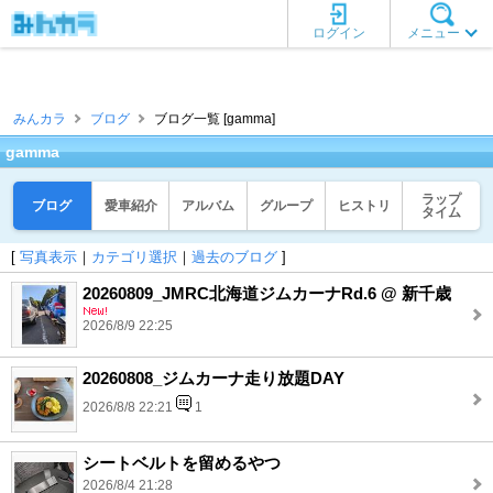
ログイン
メニュー
みんカラ
ブログ
ブログ一覧 [gamma]
gamma
ラップ
ブログ
愛車紹介
アルバム
グループ
ヒストリ
タイム
[
写真表示
｜
カテゴリ選択
｜
過去のブログ
]
20260809_JMRC北海道ジムカーナRd.6 @ 新千歳
2026/8/9 22:25
20260808_ジムカーナ走り放題DAY
2026/8/8 22:21
1
シートベルトを留めるやつ
2026/8/4 21:28