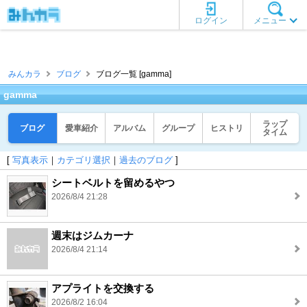
ログイン
メニュー
みんカラ
ブログ
ブログ一覧 [gamma]
gamma
ラップ
ブログ
愛車紹介
アルバム
グループ
ヒストリ
タイム
[
写真表示
｜
カテゴリ選択
｜
過去のブログ
]
シートベルトを留めるやつ
2026/8/4 21:28
週末はジムカーナ
2026/8/4 21:14
アプライトを交換する
2026/8/2 16:04