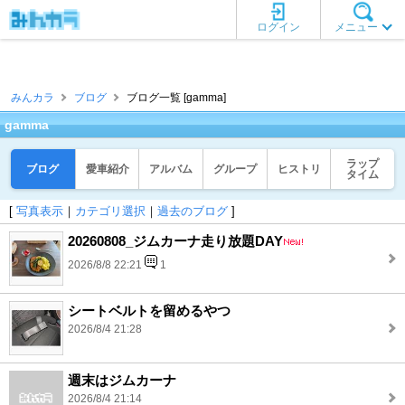
ログイン
メニュー
みんカラ
ブログ
ブログ一覧 [gamma]
gamma
ラップ
ブログ
愛車紹介
アルバム
グループ
ヒストリ
タイム
[
写真表示
｜
カテゴリ選択
｜
過去のブログ
]
20260808_ジムカーナ走り放題DAY
2026/8/8 22:21
1
シートベルトを留めるやつ
2026/8/4 21:28
週末はジムカーナ
2026/8/4 21:14