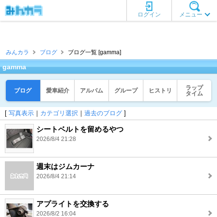
ログイン
メニュー
みんカラ
ブログ
ブログ一覧 [gamma]
gamma
ラップ
ブログ
愛車紹介
アルバム
グループ
ヒストリ
タイム
[
写真表示
｜
カテゴリ選択
｜
過去のブログ
]
シートベルトを留めるやつ
2026/8/4 21:28
週末はジムカーナ
2026/8/4 21:14
アプライトを交換する
2026/8/2 16:04