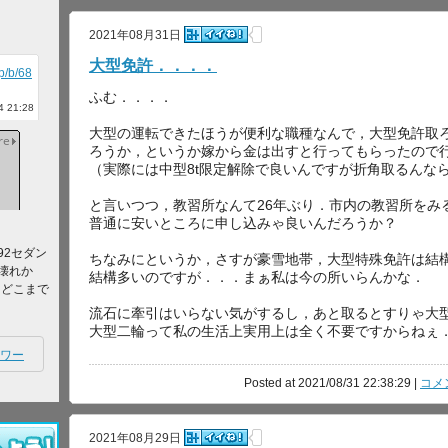
2021年08月31日
大型免許．．．．
jp/b/68
ふむ．．．．
 21:28
大型の運転できたほうが便利な職種なんで，大型免許取
ろうか，というか嫁から金は出すと行ってもらったので
（実際には中型8t限定解除で良いんですが折角取るんな
と言いつつ，教習所なんて26年ぶり．市内の教習所をみ
普通に安いところに申し込みゃ良いんだろうか？
92セダン
ちなみにというか，さすが豪雪地帯，大型特殊免許は結
壊れか
結構多いのですが．．．まぁ私は今の所いらんかな．
てどこまで
流石に牽引はいらない気がするし，あと取るとすりゃ大
大型二輪って私の生活上実用上は全く不要ですからねぇ
ワー
Posted at 2021/08/31 22:38:29 |
コメン
2021年08月29日