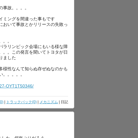
の事故。。。。
イミングを間違った事もです
において事故とかリリースの失敗っ
。。。
パラリンピック会場にもいる様な障
。。。この発言を聞いてトヨタが日
りました
多様性なんて知らぬ存ぜぬなのかも
い。。。。。
10827-OYT1T50346/
0)
|
トラックバック(0)
|
メカニズム
| 日記
ました．何年ぶりだろう．．．．