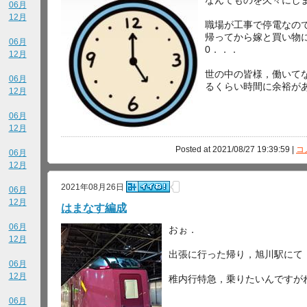
06月
12月
職場が工事で停電なの
帰ってから嫁と買い物に
06月
0．．．
12月
世の中の皆様，働いて
06月
るくらい時間に余裕が
12月
06月
12月
Posted at 2021/08/27 19:39:59 |
コ
06月
12月
2021年08月26日
06月
12月
はまなす編成
06月
おぉ．
12月
出張に行った帰り，旭川駅にて
06月
12月
稚内行特急，乗りたいんですが
06月