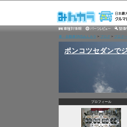
車・自動車SNSみんカラ
>
ブログ
>
ブログ一覧
ポンコツセダンでジ
プロフィール