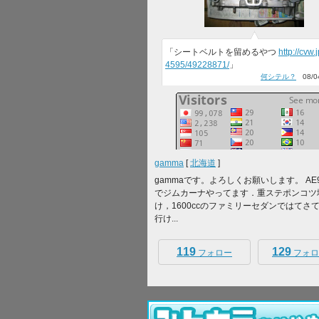
「シートベルトを留めるやつ
http://cvw.
4595/49228871/
」
何シテル？
08/04
gamma
[
北海道
]
gammaです。よろしくお願いします。 AE
でジムカーナやってます．重ステポンコツ
け，1600ccのファミリーセダンではてさ
行け...
119
129
フォロー
フォロ