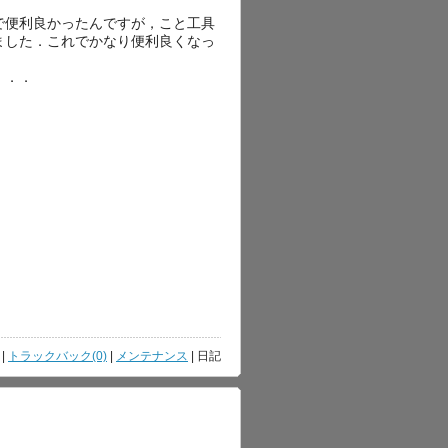
で便利良かったんですが，こと工具
ました．これでかなり便利良くなっ
．．．
|
トラックバック(0)
|
メンテナンス
| 日記