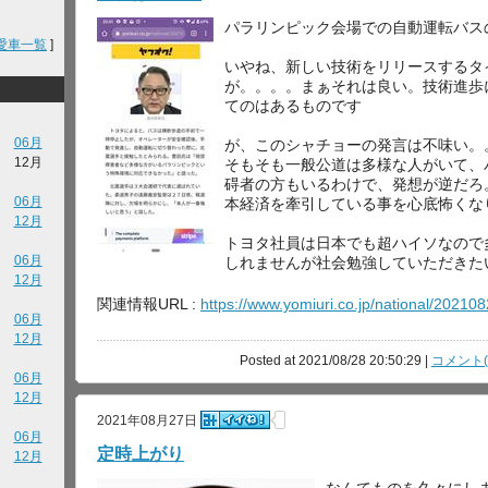
パラリンピック会場での自動運転バス
愛車一覧
]
いやね、新しい技術をリリースするタ
が。。。。まぁそれは良い。技術進歩
てのはあるものです
06月
が、このシャチョーの発言は不味い。
12月
そもそも一般公道は多様な人がいて、
碍者の方もいるわけで、発想が逆だろ
06月
本経済を牽引している事を心底怖くな
12月
トヨタ社員は日本でも超ハイソなので
06月
しれませんが社会勉強していただきた
12月
関連情報URL :
https://www.yomiuri.co.jp/national/202
06月
12月
Posted at 2021/08/28 20:50:29 |
コメント(
06月
12月
2021年08月27日
06月
定時上がり
12月
なんてものを久々にし