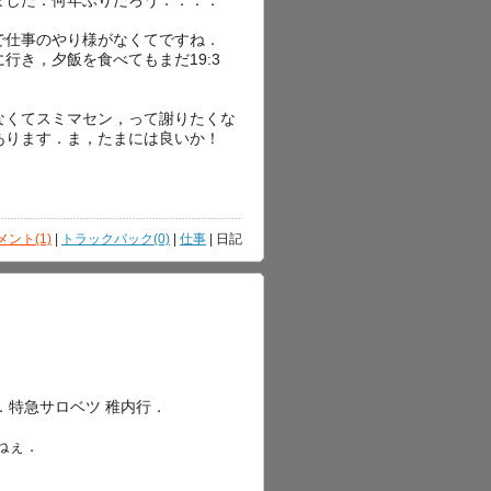
で仕事のやり様がなくてですね．
行き，夕飯を食べてもまだ19:3
なくてスミマセン，って謝りたくな
あります．ま，たまには良いか！
メント(1)
|
トラックバック(0)
|
仕事
| 日記
．特急サロベツ 稚内行．
ねぇ．