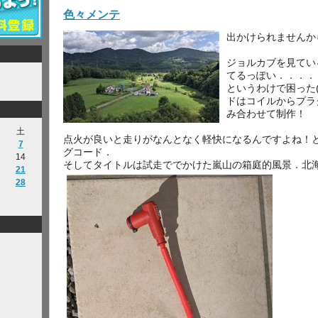
色々メンテ
出かけられませんから
ジョルカブを見てい
てるっぽい．．．．
というわけで困った
ドはコイルからプラ
み合わせて制作！
土
点火が良いと走りがなんとなく軽快になるんですよね！
7
グコード．
14
そしてタイトルは試走ででかけた嵐山の箱庭的風景．北海道
21
28