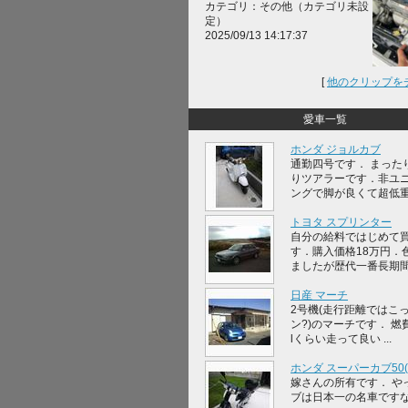
カテゴリ：その他（カテゴリ未設
定）
2025/09/13 14:17:37
[
他のクリップを
愛車一覧
ホンダ ジョルカブ
通勤四号です． まった
りツアラーです．非ユ
ングで脚が良くて超低重心
トヨタ スプリンター
自分の給料ではじめて
す．購入価格18万円．
ましたが歴代一番長期間，
日産 マーチ
2号機(走行距離ではこ
ン?)のマーチです． 燃費
lくらい走って良い ...
ホンダ スーパーカブ50(A
嫁さんの所有です． や
ブは日本一の名車です