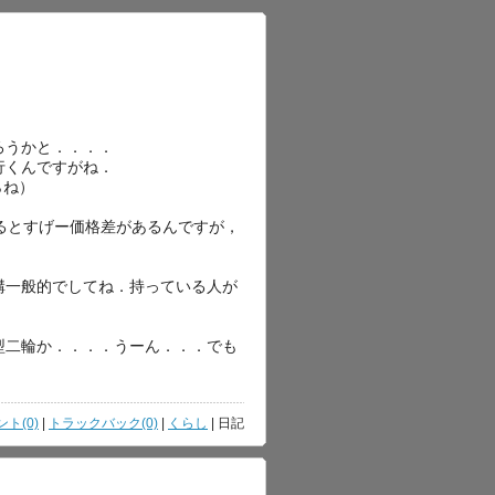
ろうかと．．．．
行くんですがね．
らね）
るとすげー価格差があるんですが，
構一般的でしてね．持っている人が
型二輪か．．．．うーん．．．でも
．
ト(0)
|
トラックバック(0)
|
くらし
| 日記