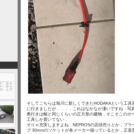
そしてこちらは旭川に新しくできたHODAKAという工
に行きましたが．．．．これはなかなか凄いですね．写
奥行きは幅と同じくらいの正方形の建物．そこそこのホ
工具しか置いてない．
そりゃ充実しますよね．NEPROSの店頭売りとか，プラー
ブ 30mmのソケットが各メーカー揃っているとか，正