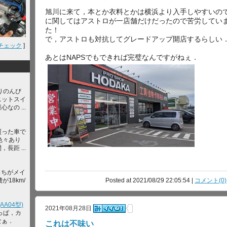
旭川に来て，本とか衣料とかは横浜より入手しやすいの
に関してはアストロが一店舗だけだったので苦労してい
た！
で，アストロも対抗してグレードアップ開店するらしい
チェック
]
あとはNAPSでもできれば完璧なんですがねぇ．
りのんび
ニットスイ
なの ...
買った車で
色々あり
長距 ...
っちがメイ
が18km/
Posted at 2021/08/29 22:05:54 |
コメント(0)
A04型)
2021年08月28日
っぱ，カ
なぁ．
これは不味い