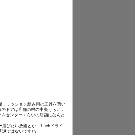
具屋．ミッション組み用の工具を買い
真のドアは店舗の幅の中央くらい．
ームセンターくらいの店舗になんと
選びたい放題とか，1inchドライ
直普通ではないですね．