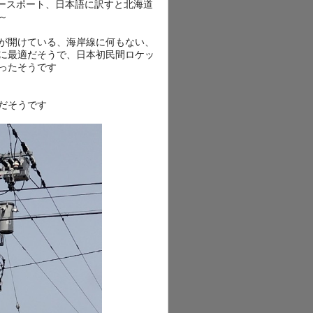
ペースポート、日本語に訳すと北海道
～
が開けている、海岸線に何もない、
に最適だそうで、日本初民間ロケッ
ったそうです
だそうです