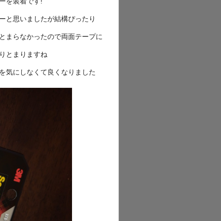
ーを装着です!
ーと思いましたが結構ぴったり
とまらなかったので両面テープに
りとまりますね
を気にしなくて良くなりました